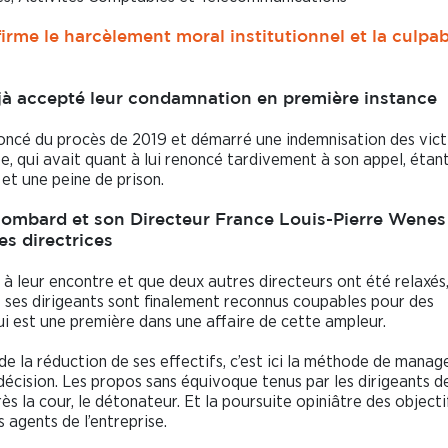
rme le harcèlement moral institutionnel et la culpabi
éjà accepté leur condamnation en première instance
noncé du procès de 2019 et démarré une indemnisation des vic
, qui avait quant à lui renoncé tardivement à son appel, étan
et une peine de prison.
Lombard et son Directeur France Louis-Pierre Wenes
s directrices
 leur encontre et que deux autres directeurs ont été relaxés, 
 ses dirigeants sont finalement reconnus coupables pour des
i est une première dans une affaire de cette ampleur.
 de la réduction de ses effectifs, c’est ici la méthode de mana
 décision. Les propos sans équivoque tenus par les dirigeants 
rès la cour, le détonateur. Et la poursuite opiniâtre des objecti
s agents de l’entreprise.