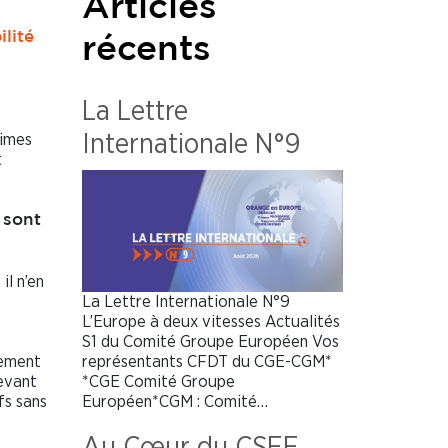
Articles
lité
récents
La Lettre
times
Internationale N°9
t
 sont
il n’en
La Lettre Internationale N°9
L’Europe à deux vitesses Actualités
S1 du Comité Groupe Européen Vos
représentants CFDT du CGE-CGM*
gement
*CGE Comité Groupe
devant
Européen*CGM : Comité…
fs sans
Au Cœur du CSEE