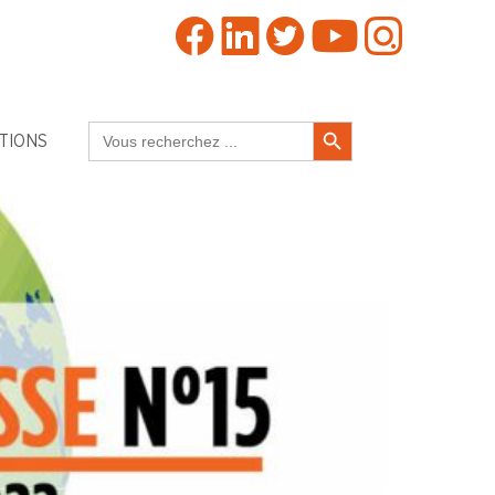
Search Button
Search
TIONS
for: