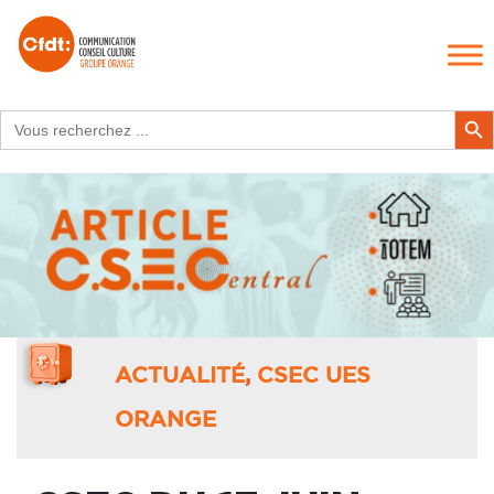
Search
Search Butt
for:
ACTUALITÉ
,
CSEC UES
ORANGE