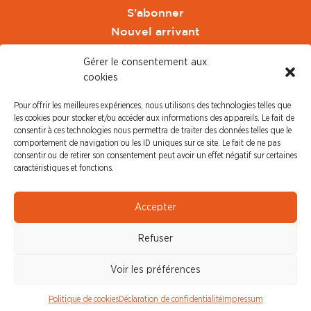
S'abonner
Nouvel arrivant
Pacte de Pouvoir de Vivre
Gérer le consentement aux
Toute l'actu CFDT Orange
cookies
CFDT
Pour offrir les meilleures expériences, nous utilisons des technologies telles que
CFDT Cadres
les cookies pour stocker et/ou accéder aux informations des appareils. Le fait de
CFDT Retraités
consentir à ces technologies nous permettra de traiter des données telles que le
comportement de navigation ou les ID uniques sur ce site. Le fait de ne pas
L'UFFA
consentir ou de retirer son consentement peut avoir un effet négatif sur certaines
CFDT F3C
caractéristiques et fonctions.
PRESSE
Accepter
Communiqué de Presse
Refuser
Revue de Presse
Nous contacter
Voir les préférences
© CFDT Orange |
Mentions Légales
|
Protection des
Politique de cookies
Déclaration de confidentialité
Impressum
données personnelles