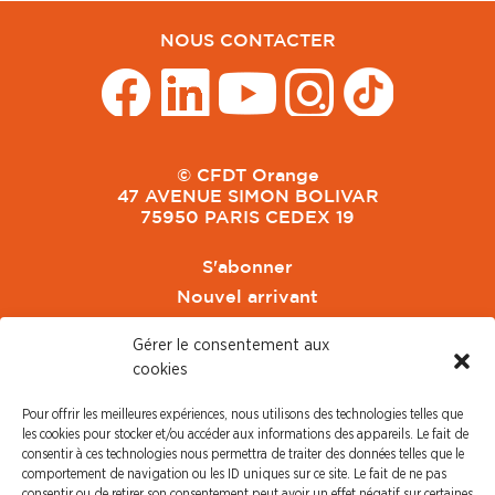
NOUS CONTACTER
© CFDT Orange
47 AVENUE SIMON BOLIVAR
75950 PARIS CEDEX 19
S'abonner
Nouvel arrivant
Pacte de Pouvoir de Vivre
Gérer le consentement aux
Toute l'actu CFDT Orange
cookies
CFDT
Pour offrir les meilleures expériences, nous utilisons des technologies telles que
CFDT Cadres
les cookies pour stocker et/ou accéder aux informations des appareils. Le fait de
CFDT Retraités
consentir à ces technologies nous permettra de traiter des données telles que le
comportement de navigation ou les ID uniques sur ce site. Le fait de ne pas
L'UFFA
consentir ou de retirer son consentement peut avoir un effet négatif sur certaines