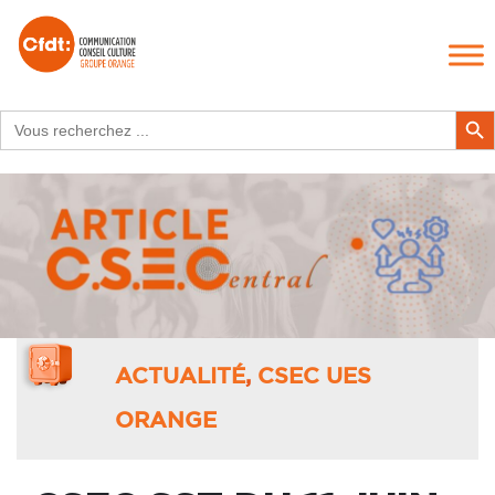
Search
Search Butt
for:
ACTUALITÉ
,
CSEC UES
ORANGE