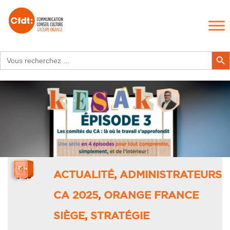
Search
Search Butt
for:
ACTUALITÉ
,
ADMINISTRATEURS
CA 2025
,
ORANGE FRANCE
SIÈGE
,
STRATÉGIE