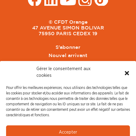
© CFDT Orange
47 AVENUE SIMON BOLIVAR
75950 PARIS CEDEX 19
S'abonner
Nouvel arrivant
Pacte de Pouvoir de Vivre
Gérer le consentement aux
Toute l'actu CFDT Orange
cookies
CFDT
Pour offrir les meilleures expériences, nous utilisons des technologies telles que
CFDT Cadres
les cookies pour stocker et/ou accéder aux informations des appareils. Le fait de
CFDT Retraités
consentir à ces technologies nous permettra de traiter des données telles que le
comportement de navigation ou les ID uniques sur ce site. Le fait de ne pas
L'UFFA
consentir ou de retirer son consentement peut avoir un effet négatif sur certaines
CFDT F3C
caractéristiques et fonctions.
PRESSE
Accepter