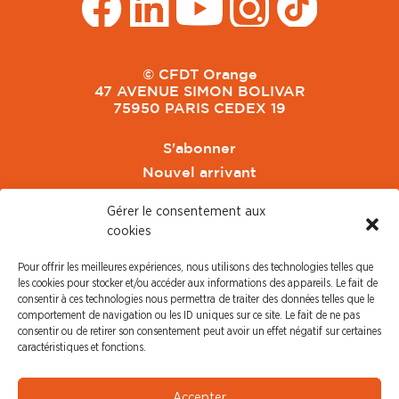
© CFDT Orange
47 AVENUE SIMON BOLIVAR
75950 PARIS CEDEX 19
S'abonner
Nouvel arrivant
Pacte de Pouvoir de Vivre
Gérer le consentement aux
Toute l'actu CFDT Orange
cookies
CFDT
Pour offrir les meilleures expériences, nous utilisons des technologies telles que
CFDT Cadres
les cookies pour stocker et/ou accéder aux informations des appareils. Le fait de
CFDT Retraités
consentir à ces technologies nous permettra de traiter des données telles que le
comportement de navigation ou les ID uniques sur ce site. Le fait de ne pas
L'UFFA
consentir ou de retirer son consentement peut avoir un effet négatif sur certaines
CFDT F3C
caractéristiques et fonctions.
PRESSE
Accepter