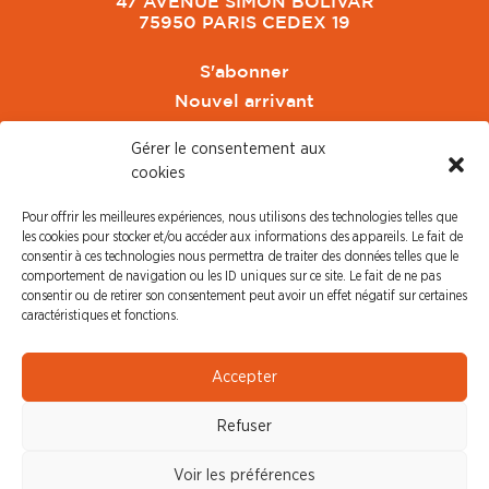
47 AVENUE SIMON BOLIVAR
75950 PARIS CEDEX 19
S'abonner
Nouvel arrivant
Pacte de Pouvoir de Vivre
Gérer le consentement aux
Toute l'actu CFDT Orange
cookies
CFDT
Pour offrir les meilleures expériences, nous utilisons des technologies telles que
CFDT Cadres
les cookies pour stocker et/ou accéder aux informations des appareils. Le fait de
CFDT Retraités
consentir à ces technologies nous permettra de traiter des données telles que le
comportement de navigation ou les ID uniques sur ce site. Le fait de ne pas
L'UFFA
consentir ou de retirer son consentement peut avoir un effet négatif sur certaines
CFDT F3C
caractéristiques et fonctions.
PRESSE
Accepter
Communiqué de Presse
Refuser
Revue de Presse
Nous contacter
Voir les préférences