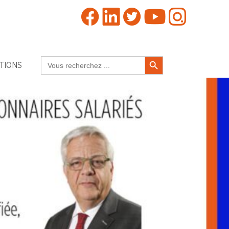
Search Button
Search
TIONS
for: