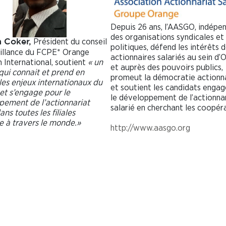
Depuis 26 ans, l’AASGO, indépe
des organisations syndicales et
Président du conseil
 Coker,
politiques, défend les intérêts 
illance du FCPE* Orange
actionnaires salariés au sein d’
 International, soutient
« un
et auprès des pouvoirs publics,
ui connait et prend en
promeut la démocratie actionna
les
enjeux internationaux du
et soutient les candidats engag
et s’engage pour
le
le développement de l’actionna
ement de l’actionnariat
salarié en cherchant les coopér
dans
toutes les filiales
 à travers le monde.»
http://www.aasgo.org