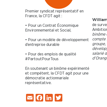
Premier syndicat représentatif en
France, la CFDT agit :
William
de surve
• Pour un Contrat Économique
Ambition
Environnemental et Social,
binôme q
compte 
• Pour un modèle de développement
groupe, 
d’entreprise durable
développ
salarié 
• Pour des emplois de qualité
d’Orange
#PartoutPourTous
En soutenant un binôme expérimenté
et compétent, la CFDT agit pour une
démocratie actionnariale
représentative.
Email
Facebook
LinkedIn
Twitter