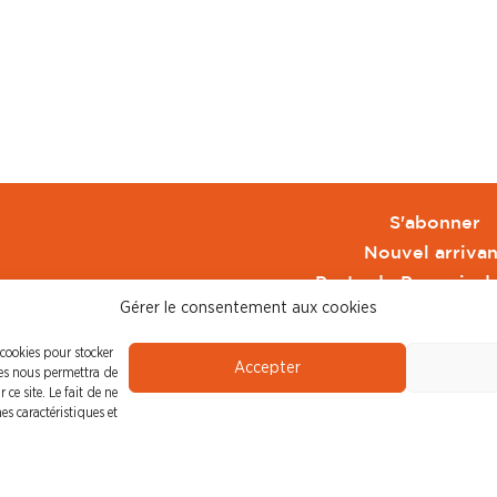
S'abonner
Nouvel arrivan
Pacte de Pouvoir d
Gérer le consentement aux cookies
Toute l'actu CFDT 
CFDT
 cookies pour stocker
Accepter
CFDT Cadres
ies nous permettra de
ce site. Le fait de ne
CFDT Retraité
es caractéristiques et
L'UFFA
CFDT F3C