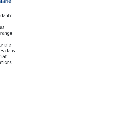
ndante
des
Orange
riale
és dans
riat
ations.