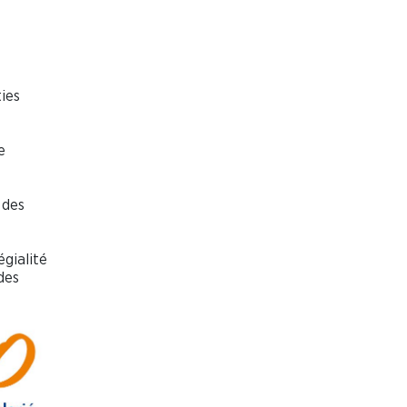
ties
e
 des
égialité
des