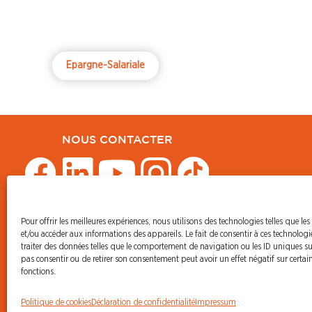
Epargne-Salariale
NOUS CONTACTER
Pour offrir les meilleures expériences, nous utilisons des technologies telles que les
© CFDT Orange
et/ou accéder aux informations des appareils. Le fait de consentir à ces technolog
47 AVENUE SIMON BOLIVAR
traiter des données telles que le comportement de navigation ou les ID uniques sur 
75950 PARIS CEDEX 19
pas consentir ou de retirer son consentement peut avoir un effet négatif sur certain
fonctions.
Politique de cookies
Déclaration de confidentialité
Impressum