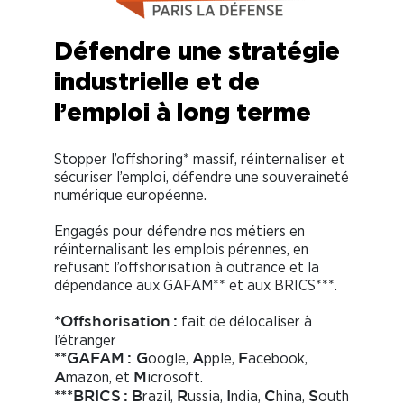
Défendre une stratégie
industrielle et de
l’emploi à long terme
Stopper l’offshoring* massif, réinternaliser et
sécuriser l’emploi, défendre une souveraineté
numérique européenne.
Engagés pour défendre nos métiers en
réinternalisant les emplois pérennes, en
refusant l’offshorisation à outrance et la
dépendance aux GAFAM** et aux BRICS***.
fait de délocaliser à
*Offshorisation :
l’étranger
oogle,
pple,
acebook,
**GAFAM : G
A
F
mazon, et
icrosoft.
A
M
razil,
ussia,
ndia,
hina,
outh
***BRICS :
B
R
I
C
S