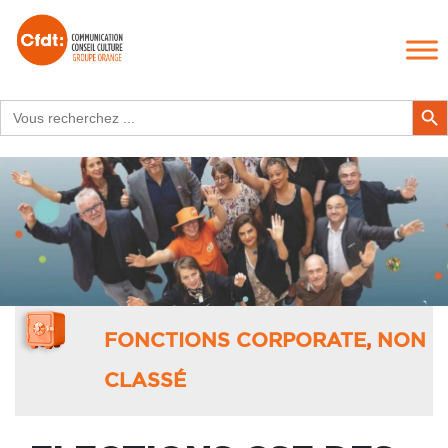
Search
Search Butt
for:
FONCTIONS CORPORATE
,
NON
CLASSÉ