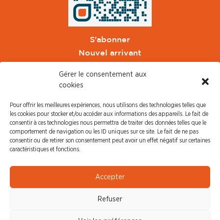
S'abonner
Nouvel arrivant
Pacte de Pouvoir de Vivre
Gérer le consentement aux
Toute l'actu CFDT Orange
cookies
CFDT
Pour offrir les meilleures expériences, nous utilisons des technologies telles que
CFDT Cadres
les cookies pour stocker et/ou accéder aux informations des appareils. Le fait de
CFDT Retraités
consentir à ces technologies nous permettra de traiter des données telles que le
comportement de navigation ou les ID uniques sur ce site. Le fait de ne pas
L'UFFA
consentir ou de retirer son consentement peut avoir un effet négatif sur certaines
CFDT F3C
caractéristiques et fonctions.
PRESSE
Accepter
Communiqué de Presse
Refuser
Revue de Presse
Nous contacter