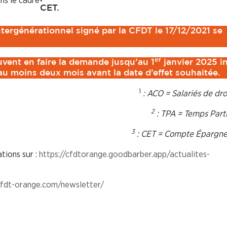
ns le cadre
CET.
intergénérationnel signé par la CFDT le 17/12/2021 se
er
uvent en faire la demande jusqu’au 1
janvier 2025 in
u moins deux mois avant la date d’effet souhaitée.
1
: ACO = Salariés de dro
2
: TPA = Temps Parti
3
: CET = Compte Épargn
tions sur :
https://cfdtorange.goodbarber.app/actualites-
/cfdt-orange.com/newsletter/