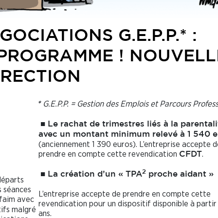
OCIATIONS G.E.P.P.* :
PROGRAMME ! NOUVELL
IRECTION
G.E.P.P. = Gestion des Emplois et Parcours Profes
*
■
Le rachat de trimestres liés à la parentali
avec un montant minimum relevé à 1 540 e
(anciennement 1 390 euros). L’entreprise accepte d
prendre en compte cette revendication
.
CFDT
2
■
La création d’un « TPA
proche aidant »
départs
s séances
L’entreprise accepte de prendre en compte cette
 faim avec
revendication pour un dispositif disponible à partir
tifs malgré
ans.