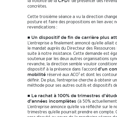
la volonté de la
de présenter des revend
CFDT
concrètes.
Cette troisième séance a vu la direction chang
posture et faire des propositions en lien avec 
revendications :
■ Un dispositif de fin de carrière plus att
L’entreprise a finalement annoncé qu’elle allai
le mandat auprès du Directeur des Ressources
suite à notre insistance. Cette demande est ég
soutenue par les deux autres organisations synd
revanche, la direction semble vouloir condition
dispositif à la présence dans l’accord
d’un co
1
réservé aux ACO
et dont les contour
mobilité
définir. De plus, l’entreprise cherche à obtenir 
méthode pour ses autres outils et dispositifs d
■ Le rachat à 100% de trimestres d’étud
(à 50% actuellement
d’années incomplètes
L’entreprise annonce qu’elle va réfléchir sur le
trimestres qu’elle pourrait prendre en compte. 