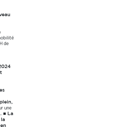
uveau
e
obilité
RH de
 2024
t
es
plein,
ur une
e
.
■
La
 la
 en