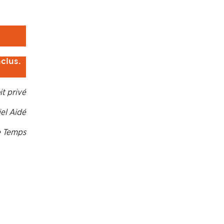
clus.
it privé
el Aidé
e Temps