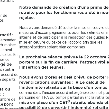
ications
Notre demande de création d’une prime de
retraite pour les fonctionnaires a été à no
er de
rejetée.
nos
Nous avons demandé d’étudier la mise en œuvre d
mesures d’accompagnements pour les salariés en m
ractif :
interne et de participer à la rédaction des guides 
t demander
mise en œuvre du texte de l’accord afin que les
 Humaines
interprétations soient bien comprises.
alement
icales. En
La prochaine séance prévue le 22 octobre
ner ce
portera sur la fin de carrière, l’attractivité e
ngé de
l’insertion des jeunes.
s sont à
un accord de
Nous avons d’ores et déjà prévu de porter l
e départs.
revendications suivantes :
■
Le calcul de
l’indemnité retraite sur la base d’un temps 
es ou
comme dans l’ancien accord intergénérationnel, po
)
:
personne en TPA ou temps partiel avant la retrait
 nombre de
3
mise en place d’un CET
retraite abondé et
Ce point
possibilité de convertir l’indemnité retraite