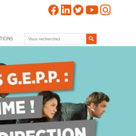
Search Button
Search
TIONS
for: