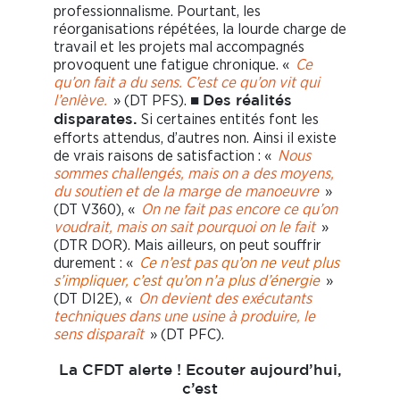
professionnalisme. Pourtant, les
réorganisations répétées, la lourde charge de
travail et les projets mal accompagnés
provoquent une fatigue chronique. «
Ce
qu’on fait a du sens. C’est ce qu’on vit qui
l’enlève.
» (DT PFS). ■
Des réalités
Si certaines entités font les
disparates.
efforts attendus, d’autres non. Ainsi il existe
de vrais raisons de satisfaction : «
Nous
sommes challengés, mais on a des moyens,
du soutien et de la marge de manoeuvre
»
(DT V360), «
On ne fait pas encore ce qu’on
voudrait, mais on sait pourquoi on le fait
»
(DTR DOR). Mais ailleurs, on peut souffrir
durement : «
Ce n’est pas qu’on ne veut plus
s’impliquer, c’est qu’on n’a plus d’énergie
»
(DT DI2E), «
On devient des exécutants
techniques dans une usine à produire, le
sens disparaît
» (DT PFC).
La CFDT alerte ! Ecouter aujourd’hui,
c’est