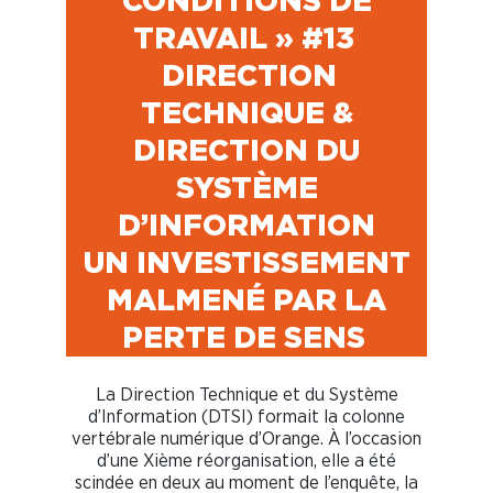
CONDITIONS DE
TRAVAIL » #13
DIRECTION
TECHNIQUE &
DIRECTION DU
SYSTÈME
D’INFORMATION
UN INVESTISSEMENT
MALMENÉ PAR LA
PERTE DE SENS
La Direction Technique et du Système
d’Information (DTSI) formait la colonne
vertébrale numérique d’Orange. À l’occasion
d’une Xième réorganisation, elle a été
scindée en deux au moment de l’enquête, la