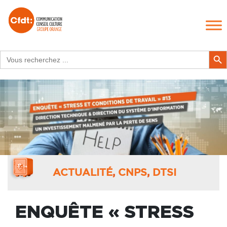
Search
Search Butt
for:
ACTUALITÉ
,
CNPS
,
DTSI
ENQUÊTE « STRESS