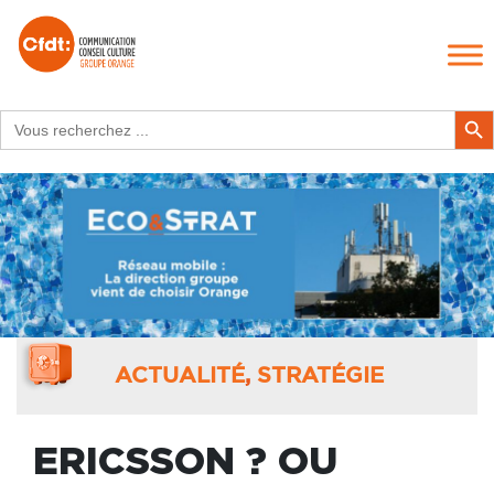
Search
Search Butt
for:
ACTUALITÉ
,
STRATÉGIE
ERICSSON ? OU