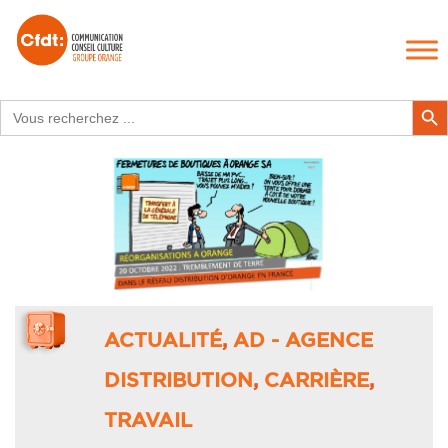
Search
Search Butt
for:
ACTUALITÉ
,
AD - AGENCE
DISTRIBUTION
,
CARRIÈRE
,
TRAVAIL