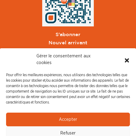
S'abonner
Nouvel arrivant
Pacte de Pouvoir de Vivre
Gérer le consentement aux
Toute l'actu CFDT Orange
cookies
CFDT
Pour offrir les meilleures expériences, nous utilisons des technologies telles que
CFDT Cadres
les cookies pour stocker et/ou accéder aux informations des appareils. Le fait de
CFDT Retraités
consentir à ces technologies nous permettra de traiter des données telles que le
comportement de navigation ou les ID uniques sur ce site. Le fait de ne pas
L'UFFA
consentir ou de retirer son consentement peut avoir un effet négatif sur certaines
CFDT F3C
caractéristiques et fonctions.
PRESSE
Accepter
Communiqué de Presse
Refuser
Revue de Presse