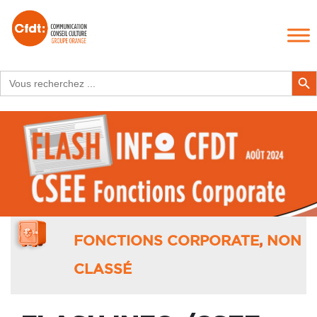
Search
Search Butt
for:
FONCTIONS CORPORATE
,
NON
CLASSÉ