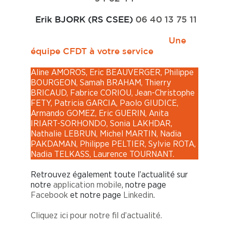
Erik BJORK (RS CSEE)
06 40 13 75 11
Une
équipe CFDT à votre service
Aline AMOROS, Eric BEAUVERGER, Philippe
BOURGEON, Samah BRAHAM, Thierry
BRICAUD, Fabrice CORIOU, Jean-Christophe
FETY, Patricia GARCIA, Paolo GIUDICE,
Armando GOMEZ, Eric GUERIN, Anita
IRIART-SORHONDO, Sonia LAKHDAR,
Nathalie LEBRUN, Michel MARTIN, Nadia
PAKDAMAN, Philippe PELTIER, Sylvie ROTA,
Nadia TELKASS, Laurence TOURNANT.
Retrouvez également toute l’actualité sur
notre
application mobile
, notre page
Facebook
et notre page
Linkedin
.
Cliquez ici pour notre fil d’actualité.