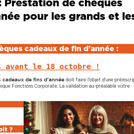
: Prestation de chèques
née pour les grands et le
èques cadeaux de fin d’année :
s avant le 18 octobre !
doit faire l’objet d’une préinscri
 cadeaux de fins d’année
mique Fonctions Corporate. La validation au-préalable votre
it ?