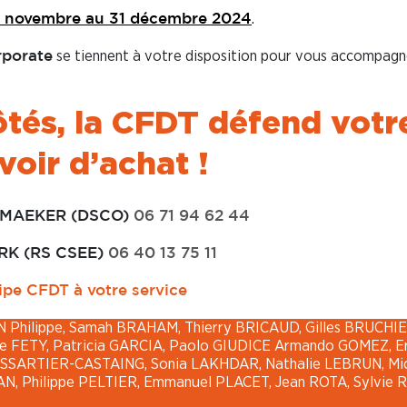
.
5 novembre au 31 décembre 2024
se tiennent à votre disposition pour vous accompagn
rporate
ôtés, la CFDT défend votr
oir d’achat !
EMAEKER (DSCO)
06 71 94 62 44
RK (RS CSEE)
06 40 13 75 11
otre service
hilippe, Samah BRAHAM, Thierry BRICAUD, Gilles BRUCHIE
phe FETY, Patricia GARCIA, Paolo GIUDICE Armando GOMEZ, Er
ISSARTIER-CASTAING, Sonia LAKHDAR, Nathalie LEBRUN, Mi
, Philippe PELTIER, Emmanuel PLACET, Jean ROTA, Sylvie 