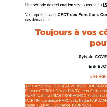
Une période de réclamation sera ouverte du
1
Vos représentants
CFDT des Fonctions Co
ces démarches.
Toujours à vos c
pouv
Sylvain COV
Erik BJO
Une équipe CFDT à v
Aline AMOROS, Eric BEAUVERGER, BOURGEON P
Fabrice CORIOU, Olivier DIVRY, Jean-Christo
GUÉRIN, Anita IRIART-SORHONDO, Catherine 
MARTIN, Clémence NARCISSE, Nadia PAKDAMAN
Nadia TELKASS, Laurence TOURNANT.