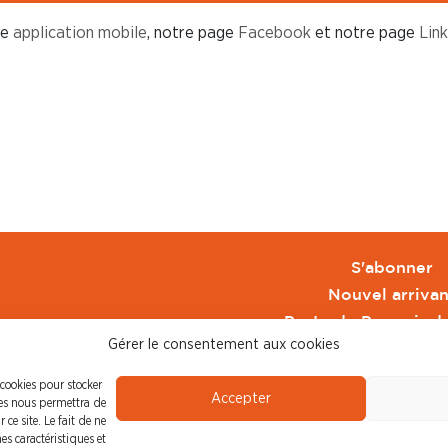
re
application mobile
, notre page
Facebook
et notre page
Lin
S'abonner
Nouvel arrivan
Pacte de Pouvoir d
Gérer le consentement aux cookies
Toute l'actu CFDT 
CFDT
 cookies pour stocker
Accepter
CFDT Cadres
ies nous permettra de
ce site. Le fait de ne
CFDT Retraité
es caractéristiques et