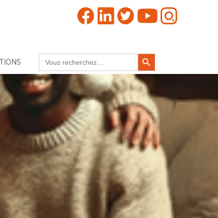
Search Button
Search
TIONS
for: