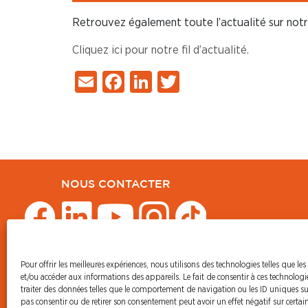
Retrouvez également toute l’actualité sur not
Cliquez ici pour notre fil d’actualité.
Email
Facebook
LinkedIn
Twitter
NOUS CONTACTER
Pour offrir les meilleures expériences, nous utilisons des technologies telles que les
© CFDT Orange
et/ou accéder aux informations des appareils. Le fait de consentir à ces technolog
47 AVENUE SIMON BOLIVAR
traiter des données telles que le comportement de navigation ou les ID uniques sur 
75950 PARIS CEDEX 19
pas consentir ou de retirer son consentement peut avoir un effet négatif sur certain