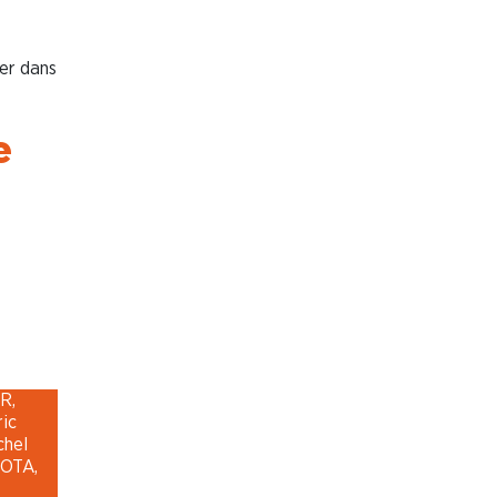
er dans
e
R,
ic
chel
ROTA,