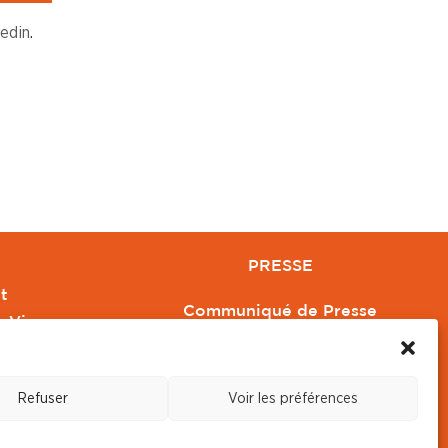
kedin
.
PRESSE
t
Communiqué de Presse
e Vivre
Revue de Presse
Orange
Nous contacter
Refuser
Voir les préférences
s