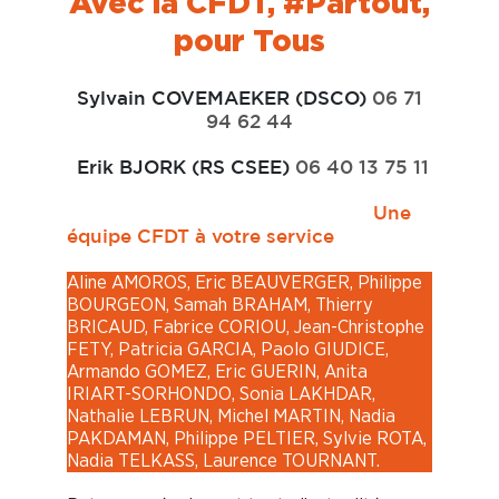
Avec la CFDT, #Partout,
pour Tous
Sylvain COVEMAEKER (DSCO)
06 71
94 62 44
Erik BJORK (RS CSEE)
06 40 13 75 11
Une
équipe CFDT à votre service
Aline AMOROS, Eric BEAUVERGER, Philippe
BOURGEON, Samah BRAHAM, Thierry
BRICAUD, Fabrice CORIOU, Jean-Christophe
FETY, Patricia GARCIA, Paolo GIUDICE,
Armando GOMEZ, Eric GUERIN, Anita
IRIART-SORHONDO, Sonia LAKHDAR,
Nathalie LEBRUN, Michel MARTIN, Nadia
PAKDAMAN, Philippe PELTIER, Sylvie ROTA,
Nadia TELKASS, Laurence TOURNANT.