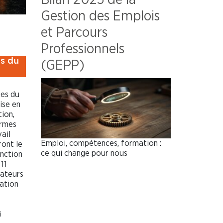
Gestion des Emplois
et Parcours
Professionnels
is du
(GEPP)
nes du
ise en
ion,
ormes
vail
Emploi, compétences, formation :
ront le
ce qui change pour nous
onction
 11
nateurs
sation
i