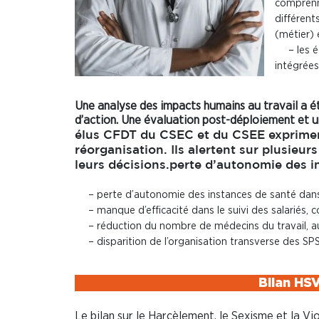
comprenne
différent
(métier) 
– les 
intégrées
Une analyse des impacts humains au travail a é
d’action. Une évaluation post-déploiement et u
élus CFDT du CSEC et du CSEE exprimen
réorganisation. Ils alertent sur plusieu
leurs décisions.
perte d’autonomie des in
–
perte d’autonomie des instances de santé dans 
–
manque d’efficacité dans le suivi des salariés,
–
réduction du nombre de médecins du travail, a
–
disparition de l’organisation transverse des SP
Bilan HS
Le bilan sur le Harcèlement, le Sexisme et la V