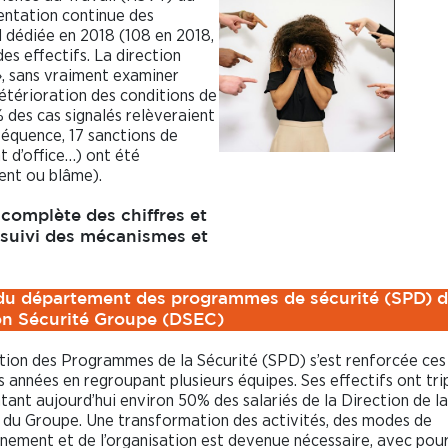
ntation continue des
l dédiée en 2018 (108 en 2018,
es effectifs. La direction
», sans vraiment examiner
détérioration des conditions de
% des cas signalés relèveraient
séquence, 17 sanctions de
t d’office…) ont été
ent ou blâme).
complète des chiffres et
 suivi des mécanismes et
n du département des programmes de sécurité (SPD) d
on Sécurité Groupe (DSEC)
tion des Programmes de la Sécurité (SPD) s’est renforcée ces 
s années en regroupant plusieurs équipes. Ses effectifs ont trip
tant aujourd’hui environ 50% des salariés de la Direction de la
 du Groupe. Une transformation des activités, des modes de
nement et de l’organisation est devenue nécessaire, avec pou