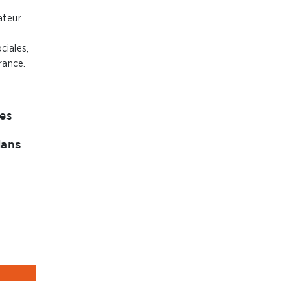
ateur
ciales,
rance.
es
dans