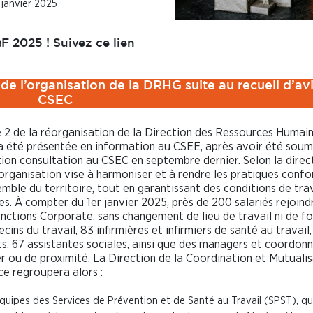
 janvier 2025
F 2025 ! Suivez ce lien
 de l’organisation de la DRHG suite au recueil d’av
CSEC
 2 de la réorganisation de la Direction des Ressources Humai
 été présentée en information au CSEE, après avoir été soum
ion consultation au CSEC en septembre dernier. Selon la direct
organisation vise à harmoniser et à rendre les pratiques conf
semble du territoire, tout en garantissant des conditions de tra
es. À compter du 1er janvier 2025, près de 200 salariés rejoind
ctions Corporate, sans changement de lieu de travail ni de f
cins du travail, 83 infirmières et infirmiers de santé au travail,
ts, 67 assistantes sociales, ainsi que des managers et coordon
r ou de proximité. La Direction de la Coordination et Mutuali
e regroupera alors :
équipes des Services de Prévention et de Santé au Travail (SPST), qu