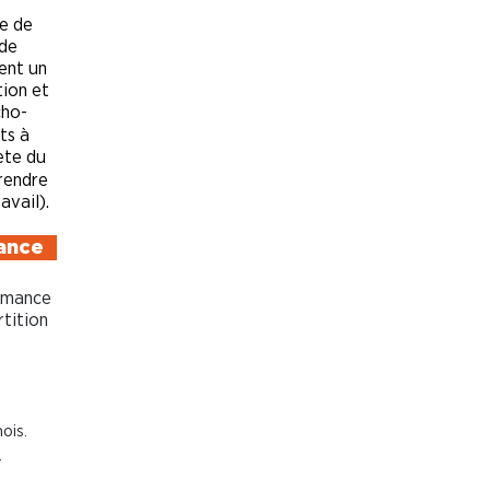
ue de
 de
tent un
tion et
cho-
ts à
ète du
rendre
avail).
mance
ormance
rtition
ois.
.