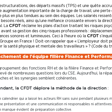
estructurations, des départs massifs (TPS) et une quête accr
une augmentation importante de la charge de travail, une perte
de plus en plus tendues au sein des équipes. Les salariés ressen
 besoins réels, ainsi qu’une méfiance croissante envers la direc
l. La
réclame les plans d’action traitant les risques psy
CFDT
en avant sa gestion des cinq risques professionnels : déplacemen
sances sonores et lumineuses. Ceci à l’heure où la
s’inqui
CFDT
 Groupe en France ! Doit-on rappeler que « L’employeur doit p
 la santé physique et mentale des travailleurs » ? (Code du tr
tachement de l’équipe filière Finance et Perfor
groupement des fonctions RH et de la filière Finance et Perf
levé de nombreuses questions lors du CSE. Aujourd’hui, la répa
âches et les synergies semblent cohérentes.
:
ndant, la CFDT déplore la méthode de la direction
n calendrier qui a laissé les acteurs RH sans suivi pendant plusieurs m
ne présentation et une communication ni responsables ni attentives
n manque évident de préparation collective.