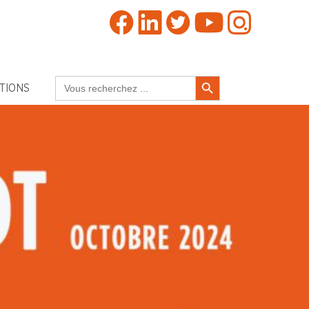
Search Button
Search
TIONS
for: