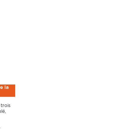
e la
trois
lé,
r