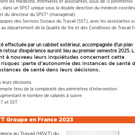
nt les médecins, infirmières et assistantes, issus de 13 périmètres
s, dans un SPST unique sous la double direction du médecin coordin
et du directeur du SPST* (managérial).
équipes des Services Sociaux du Travail (SST), avec les assistantes so
 au département de la Qualité de Vie et des Conditions de Travail F
té effectuée par un cabinet extérieur, accompagnée d’un plan
n retour d’expérience auront lieu au premier semestre 2025.
L
t à nouveau leurs inquiétudes concernant cette
rs risques :perte d’autonomie des instances de santé 
stances de santé dans leurs décisions.
leurs décisions.
 compte tenu de la complexité des périmètres d’intervention.
ugmentant le nombre de salariés à suivre.
ST et SST.
VT Groupe en France 2023
iolence au Travail (HSVT) du