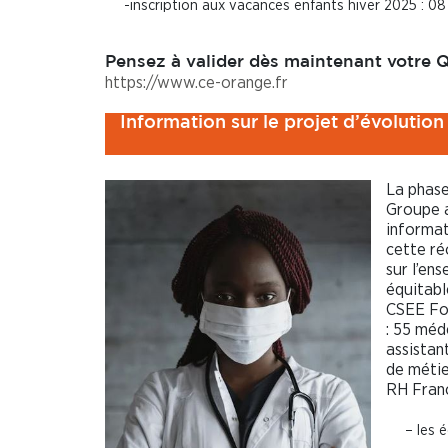
-inscription aux vacances enfants hiver 2025 : 08
Pensez à valider dès maintenant votre Q
https://www.ce-orange.fr
Information sur le projet d’évolution
La phase
Groupe a
informat
cette ré
sur l’en
équitabl
CSEE Fon
: 55 méde
assistan
de métie
RH Franc
– les 