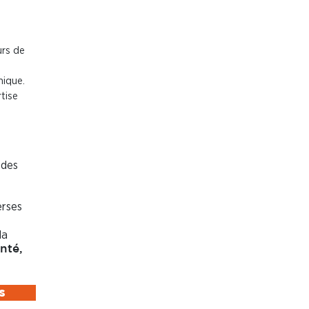
urs de
mique.
tise
 des
erses
la
nté,
s