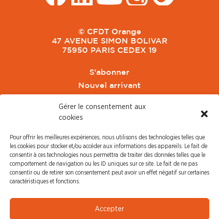
© CFDT Orange
47 AVENUE SIMON BOLIVAR
75950 PARIS CEDEX 19
S'abonner
Nouvel arrivant
Pacte de Pouvoir de Vivre
Gérer le consentement aux
Toute l'actu CFDT Orange
cookies
CFDT
Pour offrir les meilleures expériences, nous utilisons des technologies telles que
CFDT Cadres
les cookies pour stocker et/ou accéder aux informations des appareils. Le fait de
CFDT Retraités
consentir à ces technologies nous permettra de traiter des données telles que le
comportement de navigation ou les ID uniques sur ce site. Le fait de ne pas
L'UFFA
consentir ou de retirer son consentement peut avoir un effet négatif sur certaines
CFDT F3C
caractéristiques et fonctions.
PRESSE
Accepter