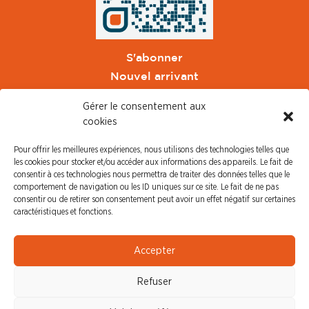
S'abonner
Nouvel arrivant
Pacte de Pouvoir de Vivre
Gérer le consentement aux
Toute l'actu CFDT Orange
cookies
CFDT
Pour offrir les meilleures expériences, nous utilisons des technologies telles que
CFDT Cadres
les cookies pour stocker et/ou accéder aux informations des appareils. Le fait de
CFDT Retraités
consentir à ces technologies nous permettra de traiter des données telles que le
comportement de navigation ou les ID uniques sur ce site. Le fait de ne pas
L'UFFA
consentir ou de retirer son consentement peut avoir un effet négatif sur certaines
CFDT F3C
caractéristiques et fonctions.
PRESSE
Accepter
Communiqué de Presse
Refuser
Revue de Presse
Nous contacter