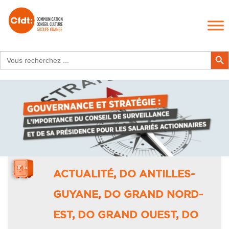
Search
Search Butt
for:
ACTUALITÉ
,
DO ANTILLES-
GUYANE
,
DO GRAND NORD-
EST
,
DO GRAND OUEST
,
DO