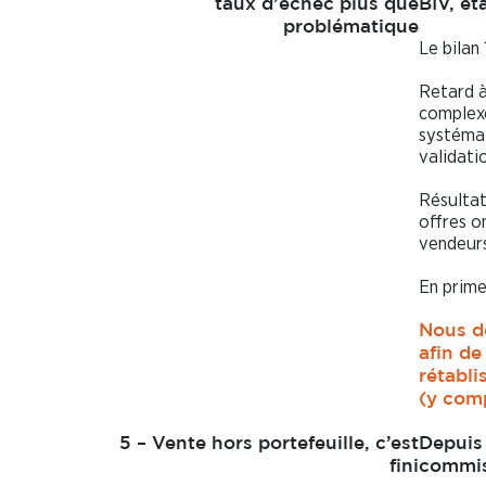
taux d’échec plus que
BIV, ét
problématique
Le bilan 
Retard à
complexe
systémat
validatio
Résultat
offres o
vendeurs
En prime
Nous d
afin de
rétabli
(y com
5 – Vente hors portefeuille, c’est
Depuis 
fini
commis