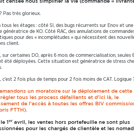
ait censée nous simplifier la vie (commande « livrante
? Pas très glorieux.
 tous les étages : côté SI, des bugs récurrents sur Enov et une 
 génératrice de KO. Côté RAC, des annulations de commandes
iques pour des « incomplétudes » qui nécessitent des nouvell
ns client.
, sur certaines DO, après 6 mois de commercialisation, seules
nt été déployées. Cette situation est génératrice de stress che
.
, c’est 2 fois plus de temps pour 2 fois moins de CAT. Logique 
emandons un moratoire sur le déploiement de cette 
 régler tous les process défaillants et d’ici là, le
ssement de l’accès à toutes les offres BIV commissi
pris FTTH).
er
le 1
avril, les ventes hors portefeuille ne sont plus
sionnées pour les chargés de clientèle et les nomad