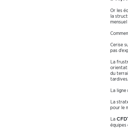
Or les é
la struc
mensuel 
Comment 
Cerise s
pas d’ex
La frust
orientat
du terra
tardives
La ligne
La strat
pour le 
La
CFD
équipes 