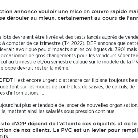
ection annonce vouloir une mise en œuvre rapide mai
se dérouler au mieux, certainement au cours de l’an
s lots devraient être livrés et des tests lancés auprès de vend
 à compter de ce trimestre (T4 2022). DEF annonce que cet
evrait avoir que peu d’impacts sur les collègues du 3901 mais
 occasionner de gros changements pour les vendeurs sédentai
lcul au trimestre et/ou semestre calqué sur le modèle de la P
veloppe devrait rester la même.
il est encore urgent d’attendre car il plane toujours be
CFDT
tude tant sur les modes de contrôles, de saisies, de calculs, de
s d’informations, …
 aujourd’hui plus entendable de lancer de nouvelles organisation
le, mettant ainsi les salariés sous pression continue.
site d’A2P dépend de l’atteinte des objectifs et de la
ction de nos clients. La PVC est un levier pour rempli
tifs.