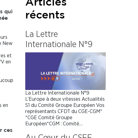
Articles
s qui
récents
née
La Lettre
eurs
Internationale N°9
te New
res et
VV en
aucoup
La Lettre Internationale N°9
L’Europe à deux vitesses Actualités
S1 du Comité Groupe Européen Vos
s en
représentants CFDT du CGE-CGM*
*CGE Comité Groupe
Européen*CGM : Comité…
r ces
Au Cœur du CSEE