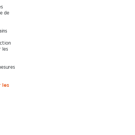
es
ce de
ains
ection
 les
mesures
 les