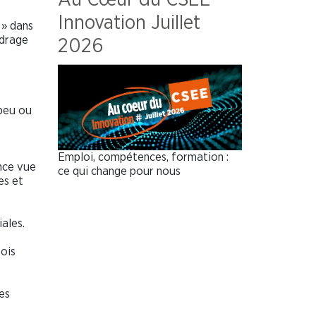
Innovation Juillet
 » dans
adrage
2026
 peu ou
Emploi, compétences, formation :
nce vue
ce qui change pour nous
es et
ales.
ois
es