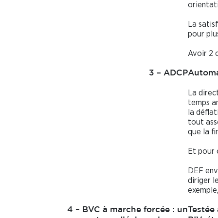
orientat
La satis
pour plu
Avoir 2 
3 – ADCP
Automat
La direc
temps an
la défla
tout ass
que la fi
Et pour 
DEF envi
diriger 
exemple,
4 – BVC à marche forcée : un
Testée 