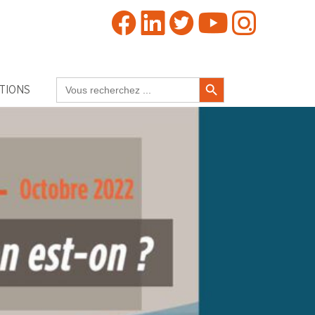
Search Button
Search
TIONS
for: