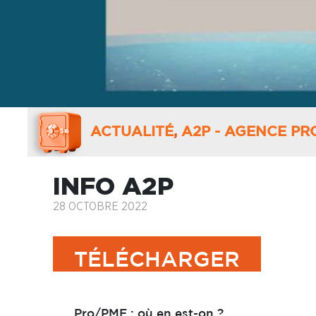
ACTUALITÉ
,
A2P - AGENCE PR
INFO A2P
28 OCTOBRE 2022
TÉLÉCHARGER
Pro/PME : où en est-on ?