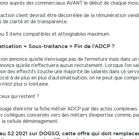
ions auprès des commerciaux AVANT le début de chaque mois
faction client devrait être décorrélée de la rémunération ven
s de clarté et de transparence.
ou 3 items compatibles et atteignables maximum.
isation + Sous-traitance = Fin de l’ADCP ?
tion annonce qu’elle n’envisage pas de fermeture mais dans u
nonce qu’elle n’effectuera aucun recrutement. Lorsque l’on sa
tion des effectifs touche une majorité de salariés dans ce servic
ocié à de plus en plus d’automatisation, on ne peut que comp
n n’est plus si lointaine.
ceux qui restent ?
sage d’enrichir la fiche métier ADCP par des actes complexes 
les collègues concernés vers des métiers d’expertise comme, pa
 la cellule déménagement.
au S2 2021 sur DOGSO, cette offre qui doit remplacer