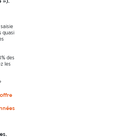
 »).
saisie
 quasi
es
 8% des
z les
?
offre
onnées
es.