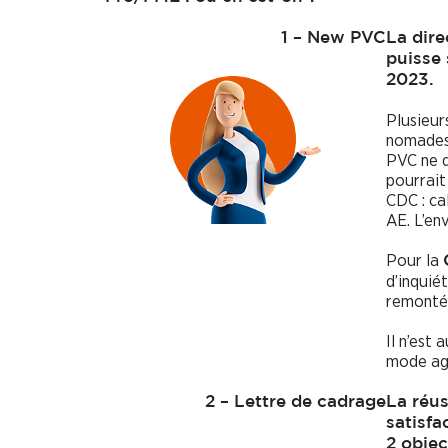
1 – New PVC
La dir
puisse 
2023.
Plusieur
nomades
PVC ne d
pourrait
CDC : ca
AE. L’en
Pour la
d’inquié
remontée
Il n’est
mode agi
2 – Lettre de cadrage
La réus
satisfa
2 objec