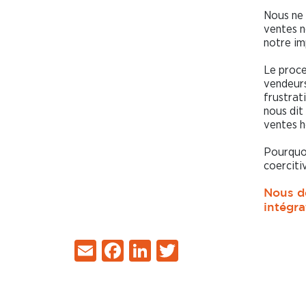
Nous ne 
ventes n
notre im
Le proce
vendeurs
frustrat
nous dit
ventes h
Pourquoi
coerciti
Nous d
intégra
Email
Facebook
LinkedIn
Twitter