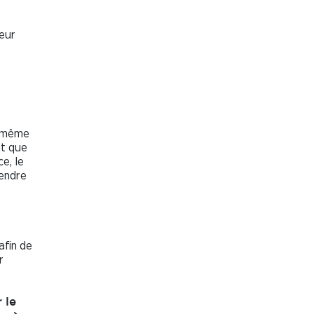
.
deur
n même
it que
e, le
rendre
afin de
r
 le