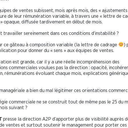
quipes de ventes subissent, mois après mois, des « ajustements
ture de leur rémunération variable, à travers une « lettre de c
» opaque, diffusée tardivement en début de mois.
travailler sereinement dans ces conditions d’instabilité ?
ur ce gâteau à composition variable (la lettre de cadrage
)
plication pour donner du « sens » aux équipes de ventes.
ration est grande, car il y a une réelle incompréhension des
ions commerciales voulues pas la direction : opacité, incohére
in, rémunérations évoluant chaque mois, explications génériqu
.
 managériale a bien du mal légitimer ces orientations commerci
égie commerciale ne se construit tout de même pas le 25 du m
mois suivant ?
presse la direction A2P d’apporter plus de visibilité auprès d
T
de ventes et surtout soutenir le management pour porter ces