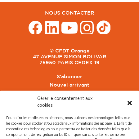
NOUS CONTACTER
© CFDT Orange
47 AVENUE SIMON BOLIVAR
75950 PARIS CEDEX 19
S'abonner
Nouvel arrivant
Pacte de Pouvoir de Vivre
Gérer le consentement aux
Toute l'actu CFDT Orange
cookies
CFDT
Pour offrir les meilleures expériences, nous utilisons des technologies telles que
CFDT Cadres
les cookies pour stocker et/ou accéder aux informations des appareils. Le fait de
CFDT Retraités
consentir à ces technologies nous permettra de traiter des données telles que le
comportement de navigation ou les ID uniques sur ce site. Le fait de ne pas
L'UFFA