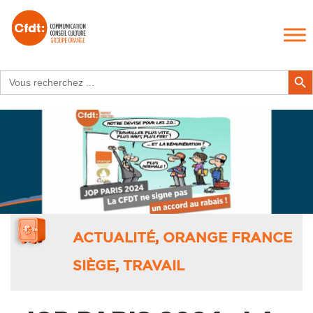
Search
Search Butt
for:
ACTUALITÉ
,
ORANGE FRANCE
SIÈGE
,
TRAVAIL