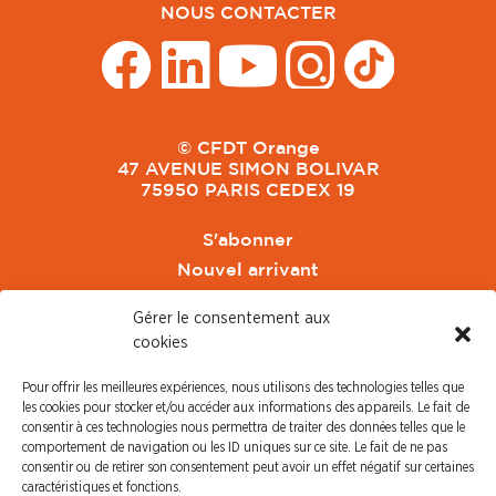
NOUS CONTACTER
© CFDT Orange
47 AVENUE SIMON BOLIVAR
75950 PARIS CEDEX 19
S'abonner
Nouvel arrivant
Pacte de Pouvoir de Vivre
Gérer le consentement aux
Toute l'actu CFDT Orange
cookies
CFDT
Pour offrir les meilleures expériences, nous utilisons des technologies telles que
CFDT Cadres
les cookies pour stocker et/ou accéder aux informations des appareils. Le fait de
CFDT Retraités
consentir à ces technologies nous permettra de traiter des données telles que le
comportement de navigation ou les ID uniques sur ce site. Le fait de ne pas
L'UFFA
consentir ou de retirer son consentement peut avoir un effet négatif sur certaines
CFDT F3C
caractéristiques et fonctions.