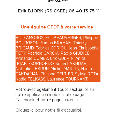
94 62 44
Erik BJORK (RS CSEE) 06 40 13 75 11
Une équipe CFDT à votre service
Aline AMOROS, Eric BEAUVERGER, Philippe
BOURGEON, Samah BRAHAM, Thierry
BRICAUD, Fabrice CORIOU, Jean-Christophe
FETY, Patricia GARCIA, Paolo GIUDICE,
Armando GOMEZ, Eric GUERIN, Anita
IRIART-SORHONDO, Sonia LAKHDAR,
Nathalie LEBRUN, Michel MARTIN, Nadia
PAKDAMAN, Philippe PELTIER, Sylvie ROTA,
Nadia TELKASS, Laurence TOURNANT.
Retrouvez également toute l’actualité sur
notre
application mobile
, notre page
Facebook
et notre page
Linkedin
.
Cliquez ici pour notre fil d’actualité.