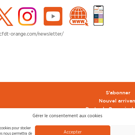
/cfdt-orange.com/newsletter/
S'abonner
Nouvel arrivan
Pacte de Pouvoir d
Gérer le consentement aux cookies
Toute l'actu CFDT 
CFDT
 cookies pour stocker
Accepter
CFDT Cadres
ies nous permettra de