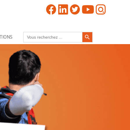
Search Button
Search
TIONS
for: