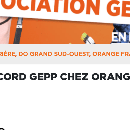
IÈRE
,
DO GRAND SUD-OUEST
,
ORANGE FR
CCORD GEPP CHEZ ORANGE