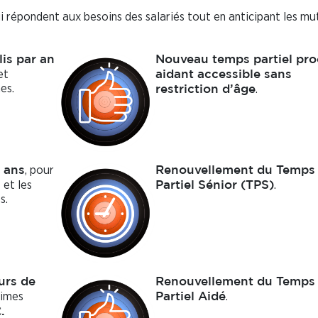
ui répondent aux besoins des salariés tout en anticipant les mu
lis par an
Nouveau temps partiel pr
et
aidant accessible sans
nes.
.
restriction d’âge
, pour
 ans
Renouvellement du Temps
 et les
.
Partiel Sénior (TPS)
s.
urs de
Renouvellement du Temps
rimes
.
Partiel Aidé
.