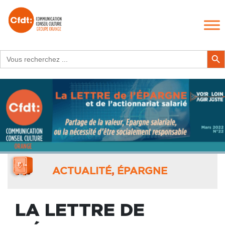
Search
Search Butt
for:
ACTUALITÉ
,
ÉPARGNE
LA LETTRE DE