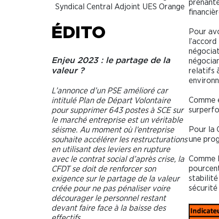
prenant
Syndical Central Adjoint UES Orange
financièr
ÉDITO
Pour avo
l’accord
négociat
négocian
Enjeu 2023 : le partage de la
relatifs 
valeur ?
environn
L’annonce d’un PSE amélioré car
Comme en
intitulé Plan de Départ Volontaire
surperfo
pour supprimer 643 postes à SCE sur
le marché entreprise est un véritable
Pour la 
séisme. Au moment où l’entreprise
une prog
souhaite accélérer les restructurations
en utilisant des leviers en rupture
Comme l’
avec le contrat social d’après crise, la
pourcent
CFDT se doit de renforcer son
stabilit
exigence sur le partage de la valeur
sécurité 
créée pour ne pas pénaliser voire
décourager le personnel restant
devant faire face à la baisse des
effectifs.