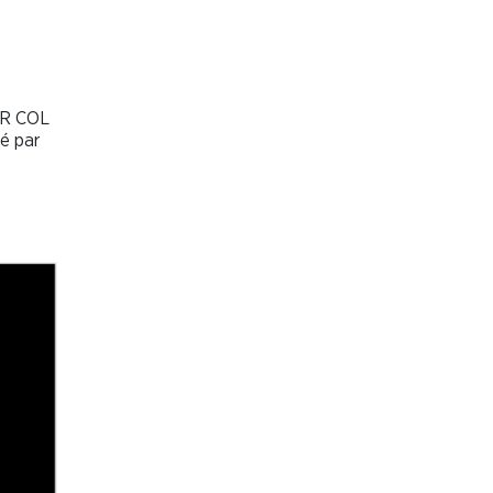
ER COL
cé par