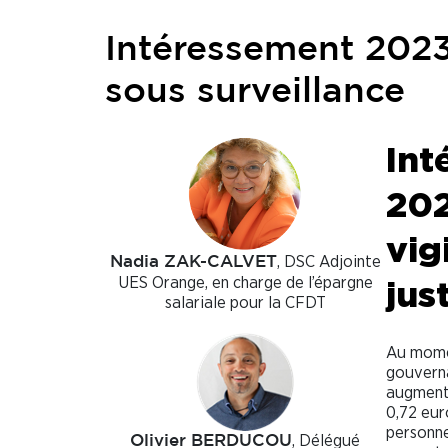
Intéressement 2023 
sous surveillance
Int
202
vig
, DSC Adjointe
Nadia ZAK-CALVET
UES Orange, en charge de l’épargne
jus
salariale pour la CFDT
Au mome
gouvern
augmenta
0,72 euro
personne
, Délégué
Olivier BERDUCOU