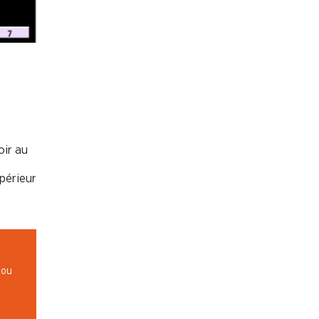
oir au
upérieur
 ou