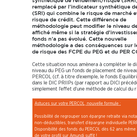
synthétique de rendement/risque (SRRI)
remplacé par l’indicateur synthétique d
(SRI) qui combine le risque de marché et
risque de crédit. Cette différence de
méthodologie peut modifier le niveau de
affiché même si la stratégie d’investiss
fonds n’a pas évolué. Cette nouvelle
méthodologie a des conséquences sur l
de risque des FCPE du PEG et du PER C
Cette situation nous amènera à compléter le dis
niveau du PEG un fonds de placement de niveau 
PERCOL (cf. à titre d’exemple, le fonds Equilibr
dans le DIC PRIIPs (par rapport au DICI précéde
simplement l’effet d’une méthode de calcul du r
Astuces sur votre PERCOL, nouvelle formule :
Possibilité de regrouper son épargne retraite via no
non-déductibles, transfert d’épargne individuelle PERP
Disponibilité des fonds du PERCOL dès 62 ans même e
de votre profil sur Amundi suffit !