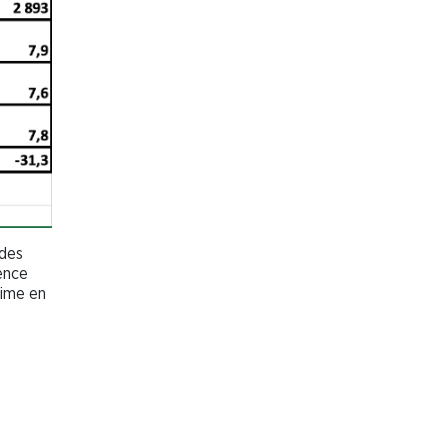
des
ence
rime en