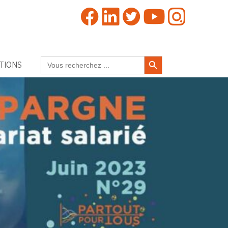
Search Button
Search
TIONS
for: