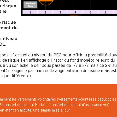
 est
e risque
 le
 risque
ement du
e niveau
OL.
positif actuel au niveau du PEG pour offrir la possibilité d’av
de risque 1 en affichage à l’instar du fond monétaire euro du
is a vu son échelle de risque passée de 1/7 à 2/7 mais ce SRI s
nt) ne signifie pas une réelle augmentation du risque mais est
isque différente).
tamment les versements volontaires
(versements volontaires déductibles
, transfert de contrat Madelin, transfert de contrat d’assurance vie)
n étant en activité,
une simple mise à jour