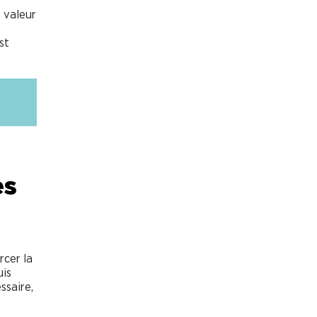
a valeur
st
es
rcer la
uis
ssaire,