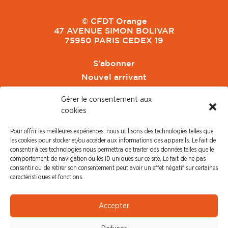
© CFDT Orange
47 AVENUE SIMON BOLIVAR
75950 PARIS CEDEX 19
S'abonner
Nouvel arrivant
Pacte de Pouvoir de Vivre
Gérer le consentement aux
Toute l'actu CFDT Orange
cookies
CFDT
Pour offrir les meilleures expériences, nous utilisons des technologies telles que
CFDT Cadres
les cookies pour stocker et/ou accéder aux informations des appareils. Le fait de
CFDT Retraités
consentir à ces technologies nous permettra de traiter des données telles que le
comportement de navigation ou les ID uniques sur ce site. Le fait de ne pas
L'UFFA
consentir ou de retirer son consentement peut avoir un effet négatif sur certaines
CFDT F3C
caractéristiques et fonctions.
PRESSE
Accepter
Communiqué de Presse