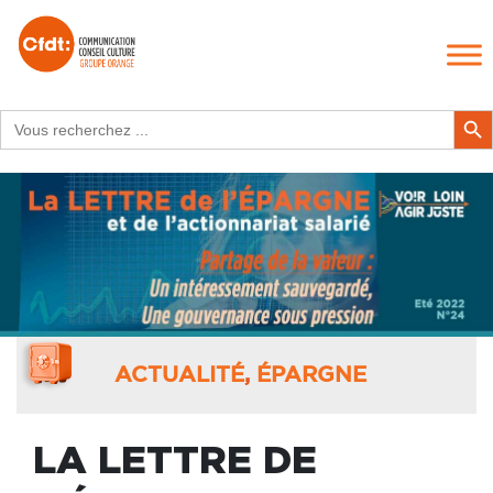
Search
Search Butt
for:
ACTUALITÉ
,
ÉPARGNE
LA LETTRE DE