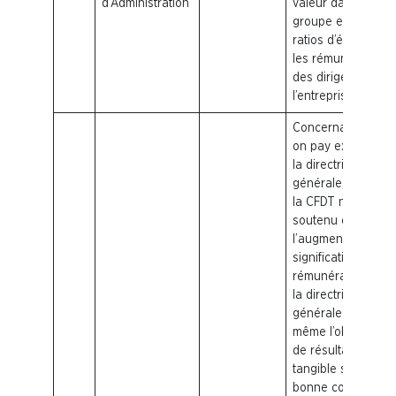
d’Administration
valeur dans le
groupe et les
ratios d’équité sur
les rémunérations
des dirigeants de
l’entreprise.
Concernant le say
on pay ex ante de
la directrice
générale,
la
CFDT
n’a pas
soutenu en 2022
l’augmentation
significative de la
rémunération de
la directrice
générale avant
même l’obtention
de résultat
tangible sur la
bonne conduite d