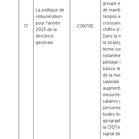
groupe en termes
La politique de
de maintien de
rémunération
l’emploi et de
pour l’année
croissance du
17
CONTRE
2023 de la
chiffre d’affaires.
directrice
Dans la mesure o
générale
la stratégie à cour
terme consiste
notamment à un
pilotage d’une
baisse drastique
de la masse
salariale et des
augmentations
mesurées des
salaires du
personnel dans
toutes les zones
géographiques,
la
CFDT
envoie un
signal de