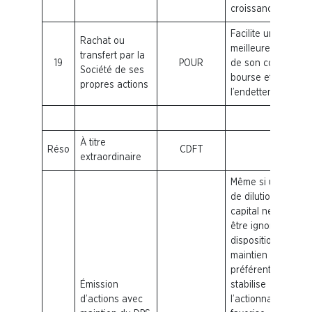
croissance.
Facilite une
Rachat ou
meilleure gestion
transfert par la
19
POUR
de son cours de
Société de ses
bourse et limite
propres actions
l’endettement
À titre
Réso
CDFT
extraordinaire
Même si un risque
de dilution du
capital ne peut
être ignoré, cette
disposition de
maintien du « droit
préférentiel »
Émission
stabilise
d’actions avec
l’actionnariat et