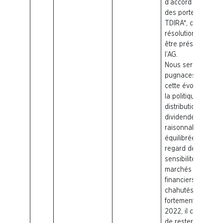
d’accord préalable
des porteurs
TDIRA*, cette
résolution n’a pu
être présentée à
l’AG.
Nous serons
pugnaces sur
cette évolution de
la politique de
distribution des
dividendes plus
raisonnable et
équilibrée. Au
regard de la
sensibilité des
marchés
financiers
chahutés
fortement en
2022, il convient
de rester prudent