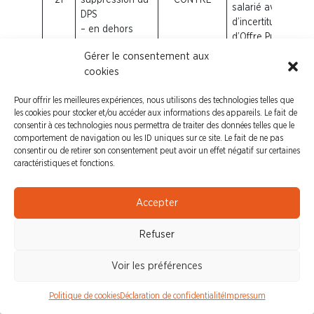
salarié avec plus
DPS
d’incertitude lors
– en dehors
d’Offre Publique
d’une offre
d’Achat (OPA). Au
Gérer le consentement aux
publique
regard des
cookies
liquidités sur le
marché, il convient
Pour offrir les meilleures expériences, nous utilisons des technologies telles que
d’être prudent sur
les cookies pour stocker et/ou accéder aux informations des appareils. Le fait de
la composition du
consentir à ces technologies nous permettra de traiter des données telles que le
comportement de navigation ou les ID uniques sur ce site. Le fait de ne pas
capital.
consentir ou de retirer son consentement peut avoir un effet négatif sur certaines
caractéristiques et fonctions.
Émission des
actions de la
Société et des
Accepter
valeurs
mobilières
Refuser
22
complexes,
CONTRE
IDEM
avec
Voir les préférences
suppression du
DPS en dehors
Politique de cookies
Déclaration de confidentialité
Impressum
d’une période
d’offre publique