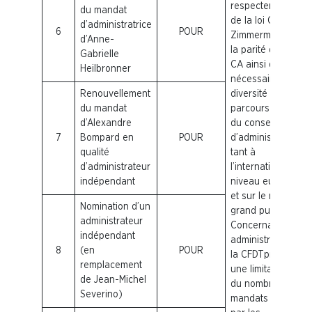
respectent l’esprit
du mandat
de la loi Copé
d’administratrice
6
POUR
Zimmermann sur
d’Anne-
la parité dans les
Gabrielle
CA ainsi que la
Heilbronner
nécessaire
Renouvellement
diversité de
du mandat
parcours au sein
d’Alexandre
du conseil
7
Bompard en
POUR
d’administration
qualité
tant à
d’administrateur
l’international, au
indépendant
niveau européen
et sur le marché
Nomination d’un
grand public.
administrateur
Concernant les
indépendant
administrateurs,
8
(en
POUR
la
CFDT
préconise
remplacement
une limitation à 3
de Jean-Michel
du nombre des
Severino)
mandats détenus