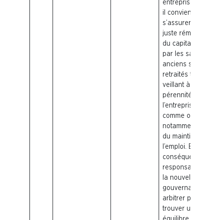
entreprises. Ainsi,
il convient de
s’assurer d’une
juste rémunératio
du capital investi
par les salariés,
anciens salariés e
retraités tout en
veillant à la
pérennité de
l’entreprise avec
comme objectif
notamment celui
du maintien de
l’emploi. En
conséquence, la
responsabilité de
la nouvelle
gouvernance doit
arbitrer pour
trouver un juste
équilibre pour