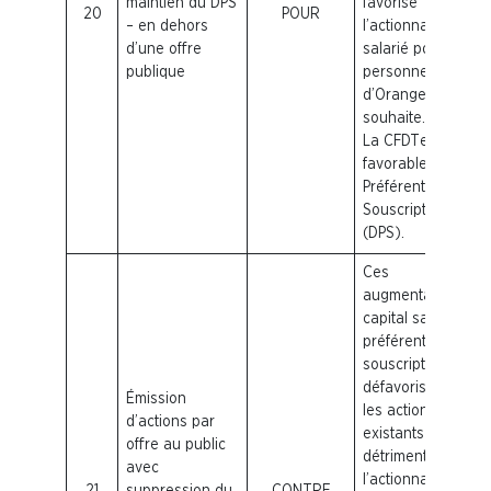
maintien du DPS
favorise
20
POUR
– en dehors
l’actionnariat
d’une offre
salarié pour le
publique
personnel
d’Orange qui le
souhaite.
La
CFDT
est
favorable au Droit
Préférentiel de
Souscription
(DPS).
Ces
augmentations de
capital sans droit
préférentiel de
souscription (DPS)
défavorisent tous
Émission
les actionnaires
d’actions par
existants au
offre au public
détriment de
avec
l’actionnariat
21
suppression du
CONTRE