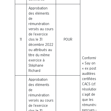
Approbation
des éléments
de
rémunération
versés au cours
de l’exercice
11
clos le 31
POUR
décembre 2022
ou attribués au
titre du même
Conformité du
exercice à
« Say on pay »
Stéphane
« ex post »
Richard
auditées et
certifiées par les
Approbation
CACS (cf.
des éléments
résolution 1), il
de
s’agit de s’assurer
rémunération
que les
versés au cours
rémunérations
de l’exercice
perçues en 2022
clos le 31