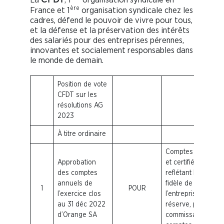
CFDT
ère
France et 1
organisation syndicale chez les
cadres, défend le pouvoir de vivre pour tous,
et la défense et la préservation des intérêts
des salariés pour des entreprises pérennes,
innovantes et socialement responsables dans
le monde de demain.
Position de vote
CFDT sur les
résolutions
AG
2023
À titre ordinaire
Comptes audités
Approbation
et certifiés
des comptes
reflétant l’image
annuels de
fidèle de
1
POUR
l’exercice clos
l’entreprise sans
au 31 déc 2022
réserve, par les
d’Orange SA
commissaires aux