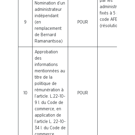
par les
Nomination d’un
administrateurs
administrateur
fixés à 5 par le
indépendant
code AFEP-MEDEF
9
(en
POUR
(résolution A).
remplacement
de Bernard
Ramanantsoa)
Approbation
des
informations
mentionnées au
titre de la
politique de
rémunération à
10
POUR
l’article. L.22-10-
9 I. du Code de
commerce, en
application de
l’article L. 22-10-
34 I. du Code de
commerce