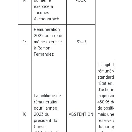
14
du même
POUR
exercice à
Jacques
Aschenbroich
Rémunération
2022 au titre du
15
même exercice
POUR
à Ramon
Fernandez
Il s’agit d’une
rémunération
standard fixée par
l’État en sa qualité
d’actionnaire
La politique de
majoritaire, soit
rémunération
450K€ donc pas
pour l’année
de position hostile
16
2023 du
ABSTENTION
mais une certaine
président du
réserve au regard
Conseil
du partage de la