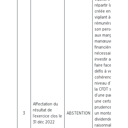
répartir la richess
créée en étant
vigilant à la
rémunération de
son personnel et
aux marges de
manœuvres
financières
nécessaires pour
investir afin de
faire face aux
défis à venir. En
cohérence, au
niveau d’Orange,
la
CFDT
souhaite
d’une part veiller à
une certaine
Affectation du
prudence en fixan
résultat de
3
ABSTENTION
un montant du
l’exercice clos le
dividende
31 déc 2022
raisonnable en