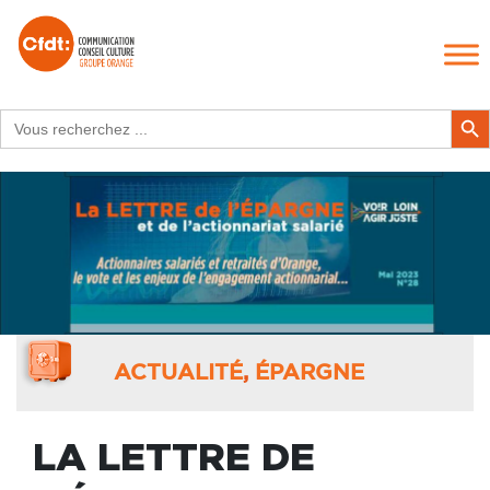
Search
Search Butt
for:
ACTUALITÉ
,
ÉPARGNE
LA LETTRE DE