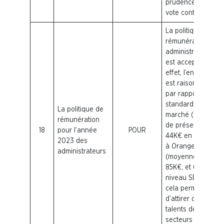
prudence par son
vote contre.
La politique de
rémunération des
administrateurs
est acceptable. En
effet, l’enveloppe
est raisonnable
par rapport au
standard du
La politique de
marché (cf. jetons
rémunération
de présence :
18
pour l’année
POUR
44K€ en moyenne
2023 des
à Orange
administrateurs
(moyenne CAC40,
85K€, et 61K€
niveau SBF 120) et
cela permet
d’attirer des
talents des
secteurs en