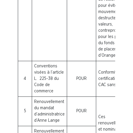
pour éviter des
mouvements
destructeurs de
valeurs,
contreproductifs
pour les porteurs
du fonds commun
de placements
d’Orange Actions.
Conventions
visées à l’article
Conformité et
4
L. 225-38 du
POUR
certification des
Code de
CAC sans réserve
commerce
Renouvellement
du mandat
5
POUR
d’administratrice
Ces
d’Anne Lange
renouvellements
et nominations
Renouvellement