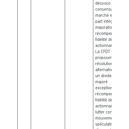
dessous du
consensus du
marché et d’autre
part intégrer une
majoration pour
récompenser la
fidélité des
actionnaires.
La
CFDT
persiste 
proposer une
résolution
alternative pour
un dividende
majoré
exceptionnel pour
récompenser la
fidélité des
actionnaires et
lutter contre les
mouvements
spéculatifs. Faute