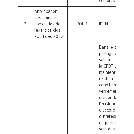
comptes
Approbation
des comptes
2
consolidés de
POUR
IDEM
l’exercice clos
au 31 déc 2022
Dans le cadre du
partage de la
valeur,
la
CFDT
veille à
maintenir une
relation de
conditionnalité au
versement de
dividende par
l’existence
d’accord
d’intéressement et
de participation au
sein des