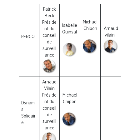
Patrick
Beck
Michael
Préside
Isabelle
Chipon
Arnaud
nt du
Quinsat
vilain
conseil
PERCOL
de
surveill
ance
Arnaud
Vilain
Préside
Michael
nt du
Chipon
Dynami
conseil
s
de
Solidair
surveill
e
ance