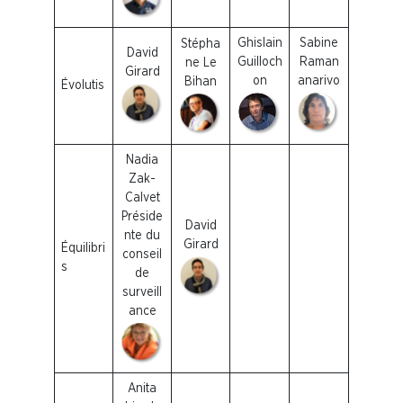
Ghislain
Sabine
Stépha
David
Guilloch
Raman
ne Le
Girard
on
anarivo
Bihan
Évolutis
Nadia
Zak-
Calvet
Préside
David
nte du
Girard
Équilibri
conseil
s
de
surveill
ance
Anita