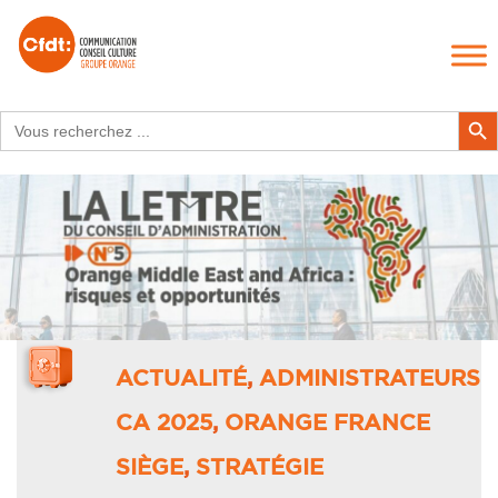
Search
Search Butt
for:
ACTUALITÉ
,
ADMINISTRATEURS
CA 2025
,
ORANGE FRANCE
SIÈGE
,
STRATÉGIE