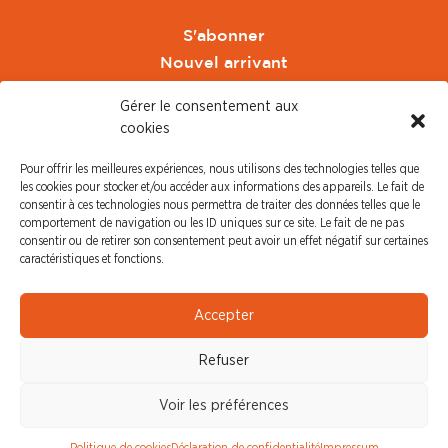
S'abonner
Nouvel arrivant
Pacte de Pouvoir de Vivre
Gérer le consentement aux
Toute l'actu CFDT Orange
cookies
CFDT
Pour offrir les meilleures expériences, nous utilisons des technologies telles que
CFDT Cadres
les cookies pour stocker et/ou accéder aux informations des appareils. Le fait de
CFDT Retraités
consentir à ces technologies nous permettra de traiter des données telles que le
comportement de navigation ou les ID uniques sur ce site. Le fait de ne pas
L'UFFA
consentir ou de retirer son consentement peut avoir un effet négatif sur certaines
CFDT F3C
caractéristiques et fonctions.
PRESSE
Accepter
Communiqué de Presse
Refuser
Revue de Presse
Nous contacter
Voir les préférences
© CFDT Orange |
Mentions Légales
|
Protection des