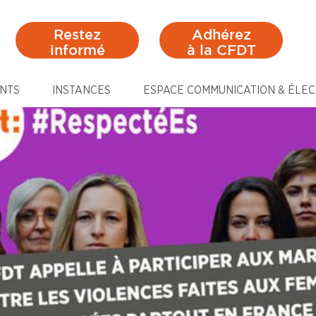
Restez
Adhérez
informé
à la CFDT
NTS
INSTANCES
ESPACE COMMUNICATION & ÉLEC