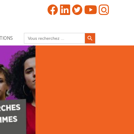
Search Button
Search
TIONS
for: