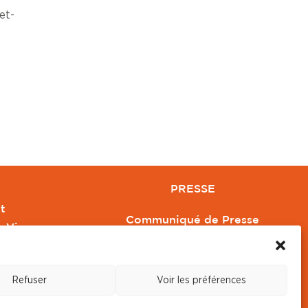
et-
PRESSE
t
Communiqué de Presse
e Vivre
Revue de Presse
Orange
Nous contacter
Refuser
Voir les préférences
s