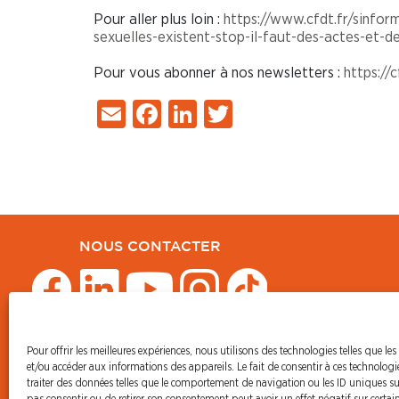
Pour aller plus loin :
https://www.cfdt.fr/sinfor
sexuelles-existent-stop-il-faut-des-actes-et-d
Pour vous abonner à nos newsletters :
https://
Email
Facebook
LinkedIn
Twitter
NOUS CONTACTER
Pour offrir les meilleures expériences, nous utilisons des technologies telles que les
© CFDT Orange
et/ou accéder aux informations des appareils. Le fait de consentir à ces technolog
47 AVENUE SIMON BOLIVAR
traiter des données telles que le comportement de navigation ou les ID uniques sur 
75950 PARIS CEDEX 19