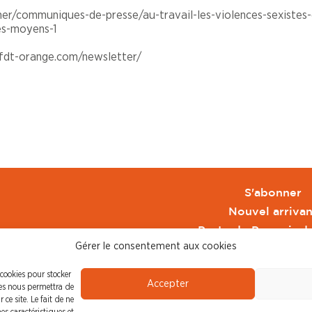
mer/communiques-de-presse/au-travail-les-violences-sexistes-
es-moyens-1
cfdt-orange.com/newsletter/
S'abonner
Nouvel arrivan
Pacte de Pouvoir d
Gérer le consentement aux cookies
Toute l'actu CFDT 
CFDT
 cookies pour stocker
Accepter
CFDT Cadres
ies nous permettra de
ce site. Le fait de ne
CFDT Retraité