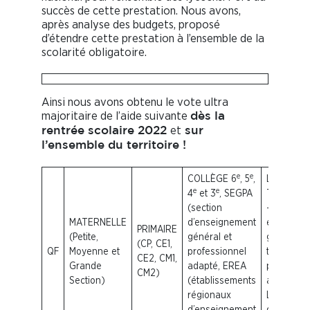
succès de cette prestation. Nous avons,
après analyse des budgets, proposé
d’étendre cette prestation à l’ensemble de la
scolarité obligatoire.
Ainsi nous avons obtenu le vote ultra
majoritaire de l’aide suivante
dès la
et
rentrée scolaire 2022
sur
l’ensemble du territoire !
e
e
COLLÈGE 6
, 5
,
LYCÉE : 2
e
e
4
et 3
, SEGPA
Terminale
(section
–
BEP
Pré
MATERNELLE
d’enseignement
en Lycée
PRIMAIRE
(Petite,
général et
général,
(CP, CE1,
QF
Moyenne et
professionnel
technolog
CE2, CM1,
Grande
adapté, EREA
profession
CM2)
Section)
(établissements
agricole, 
régionaux
LEA (lycé