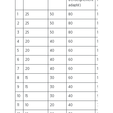
d’enseignement
d’enseig
adapté)
adapté)
1
25
50
80
170
2
25
50
80
170
3
25
50
80
150
4
20
40
60
150
5
20
40
60
130
6
20
40
60
130
7
20
40
60
110
8
15
30
60
110
9
15
30
40
90
10
15
30
40
90
11
10
20
40
70