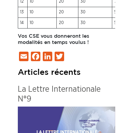
12
10
20
30
70
13
10
20
30
50
14
10
20
30
50
Vos CSE vous donneront les
modalités en temps voulus !
Email
Facebook
LinkedIn
Twitter
Articles récents
La Lettre Internationale
N°9