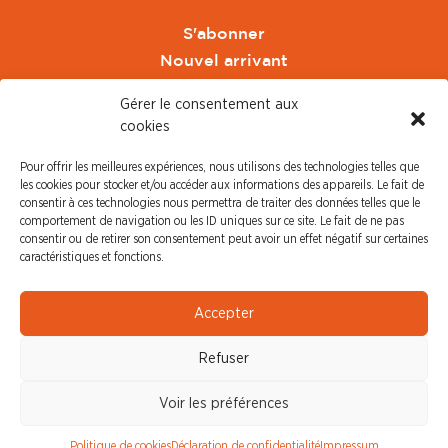
S'abonner
Nouvel arrivant
Pacte de Pouvoir de Vivre
Gérer le consentement aux
Toute l'actu CFDT Orange
cookies
CFDT
Pour offrir les meilleures expériences, nous utilisons des technologies telles que
CFDT Cadres
les cookies pour stocker et/ou accéder aux informations des appareils. Le fait de
CFDT Retraités
consentir à ces technologies nous permettra de traiter des données telles que le
comportement de navigation ou les ID uniques sur ce site. Le fait de ne pas
L'UFFA
consentir ou de retirer son consentement peut avoir un effet négatif sur certaines
CFDT F3C
caractéristiques et fonctions.
PRESSE
Accepter
Communiqué de Presse
Refuser
Revue de Presse
Nous contacter
Voir les préférences
© CFDT Orange |
Mentions Légales
|
Protection des
Politique de cookies
Déclaration de confidentialité
Impressum