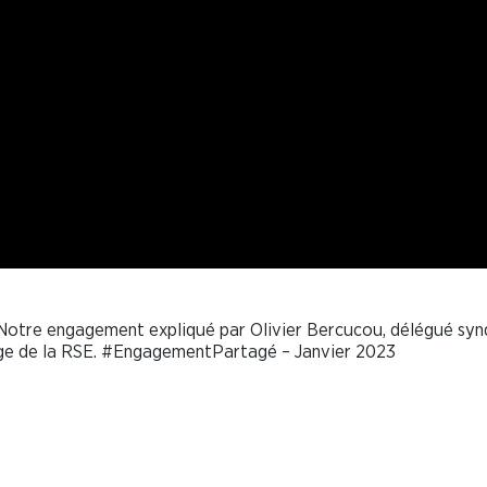
. Notre engagement expliqué par Olivier Bercucou, délégué syn
rge de la RSE. #EngagementPartagé – Janvier 2023