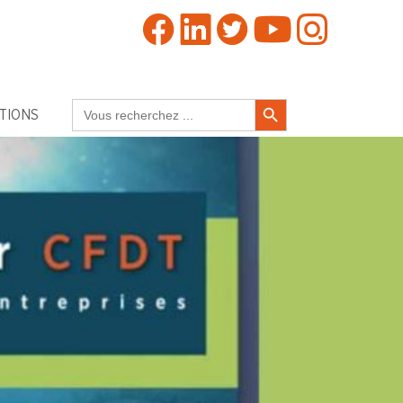
Search Button
Search
TIONS
for: