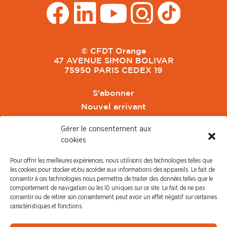
© CFDT Orange
47 AVENUE SIMON BOLIVAR
75950 PARIS CEDEX 19
S'abonner
Nouvel arrivant
Pacte de Pouvoir de Vivre
Gérer le consentement aux
Toute l'actu CFDT Orange
cookies
CFDT
Pour offrir les meilleures expériences, nous utilisons des technologies telles que
CFDT Cadres
les cookies pour stocker et/ou accéder aux informations des appareils. Le fait de
CFDT Retraités
consentir à ces technologies nous permettra de traiter des données telles que le
comportement de navigation ou les ID uniques sur ce site. Le fait de ne pas
L'UFFA
consentir ou de retirer son consentement peut avoir un effet négatif sur certaines
CFDT F3C
caractéristiques et fonctions.
PRESSE