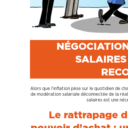
NÉGOCIATION
SALAIRES 
REC
Alors que l’inflation pèse sur le quotidien de c
de modération salariale déconnectée de la réali
salaires est une néc
Le rattrapage 
pouvoir d’achat : u