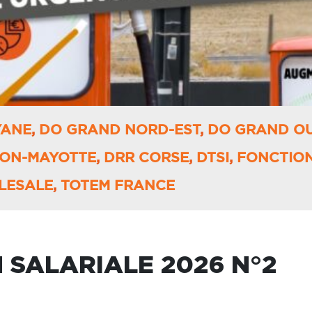
YANE
,
DO GRAND NORD-EST
,
DO GRAND O
ION-MAYOTTE
,
DRR CORSE
,
DTSI
,
FONCTIO
LESALE
,
TOTEM FRANCE
 SALARIALE 2026 N°2