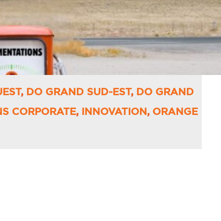
UEST
,
DO GRAND SUD-EST
,
DO GRAND
NS CORPORATE
,
INNOVATION
,
ORANGE