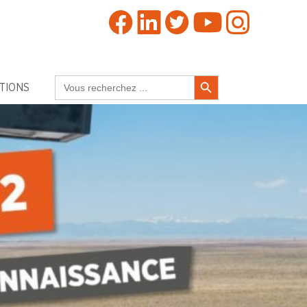
Search Button
Search
TIONS
for: