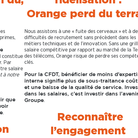
Orange perd du terr
des
Nous assistons à une « fuite des cerveaux » et à de
s primes,
difficultés de recrutement sans précèdent dans les
métiers techniques et de l’innovation. Sans une gril
salaire compétitive par rapport au marché de la Te
se
des télécoms, Orange risque de perdre ses compét
l constitue
clés.
r. Par
otre salaire
t à notre
Pour la CFDT, bénéficier de moins d’experti
interne signifie plus de sous-traitance coû
et une baisse de la qualité de service. Inves
dans les salaires, c’est investir dans l’aveni
ir que
.
Groupe
oir
.
Reconnaître
ie
on
l’engagement