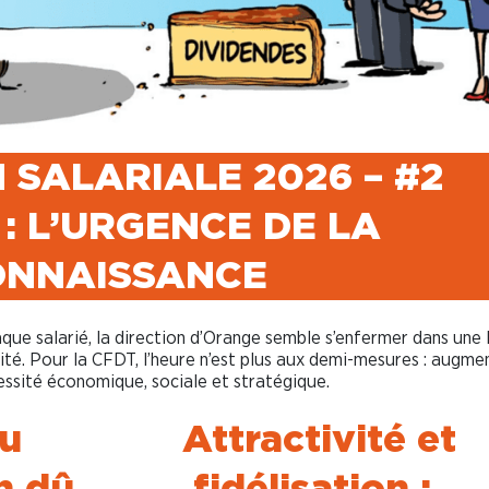
 SALARIALE 2026 – #2
: L’URGENCE DE LA
ONNAISSANCE
haque salarié, la direction d’Orange semble s’enfermer dans une
té. Pour la CFDT, l’heure n’est plus aux demi-mesures : augmen
essité économique, sociale et stratégique.
du
Attractivité et
n dû,
fidélisation :