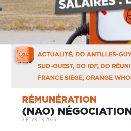
ACTUALITÉ
,
DO ANTILLES-GU
SUD-OUEST
,
DO IDF
,
DO RÉUN
FRANCE SIÈGE
,
ORANGE WHO
RÉMUNÉRATION
(NAO) NÉGOCIATION
2 FÉVRIER 2026