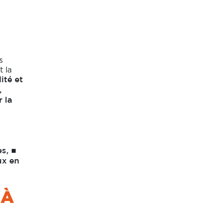
s
t la
lité et
,
 la
s, ■
ux en
 À