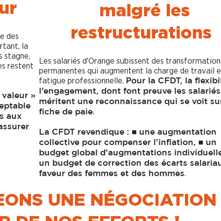
eur
malgré les
restructurations
ge des
tant, la
s stagne,
Les salariés d’Orange subissent des transformation
es restent
permanentes qui augmentent la charge de travail e
fatigue professionnelle.
Pour la CFDT, la flexibi
l’engagement, dont font preuve les salariés
 valeur »
méritent une reconnaissance qui se voit sur
ceptable
.
fiche de paie
és aux
assurer
La CFDT revendique : ■
une augmentation
collective pour compenser l’inflation, ■
un
budget global d’augmentations individuelle
un budget de correction des écarts salaria
.
faveur des femmes et des hommes
EONS UNE NÉGOCIATION