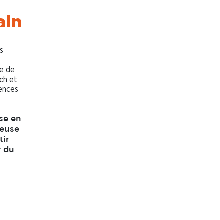
ain
s
le de
ch et
ences
se en
teuse
tir
r du