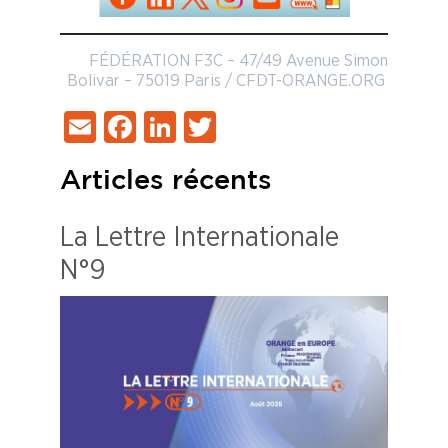
FÉDÉRATION F3C – 47/49 Avenue Simon
Bolivar – 75019 Paris / CFDT-ORANGE.ORG
Email
Facebook
LinkedIn
Twitter
Articles récents
La Lettre Internationale
N°9