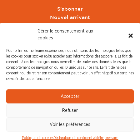
S'abonner
Nouvel arrivant
Pacte de Pouvoir de Vivre
Gérer le consentement aux
Toute l'actu CFDT Orange
cookies
CFDT
Pour offrir les meilleures expériences, nous utilisons des technologies telles que
CFDT Cadres
les cookies pour stocker et/ou accéder aux informations des appareils. Le fait de
CFDT Retraités
consentir à ces technologies nous permettra de traiter des données telles que le
comportement de navigation ou les ID uniques sur ce site. Le fait de ne pas
L'UFFA
consentir ou de retirer son consentement peut avoir un effet négatif sur certaines
CFDT F3C
caractéristiques et fonctions.
PRESSE
Accepter
Communiqué de Presse
Refuser
Revue de Presse
Nous contacter
Voir les préférences
© CFDT Orange |
Mentions Légales
|
Protection des
Politique de cookies
Déclaration de confidentialité
Impressum