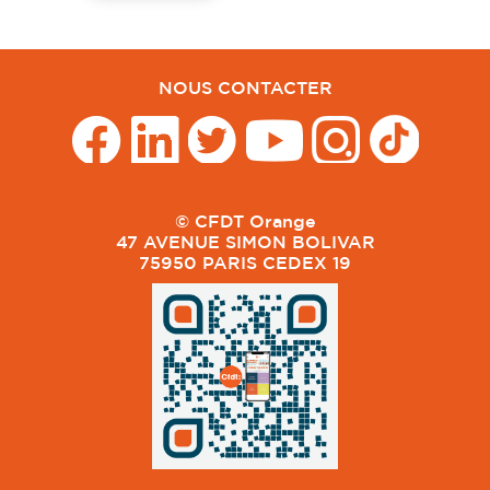
NOUS CONTACTER
© CFDT Orange
47 AVENUE SIMON BOLIVAR
75950 PARIS CEDEX 19