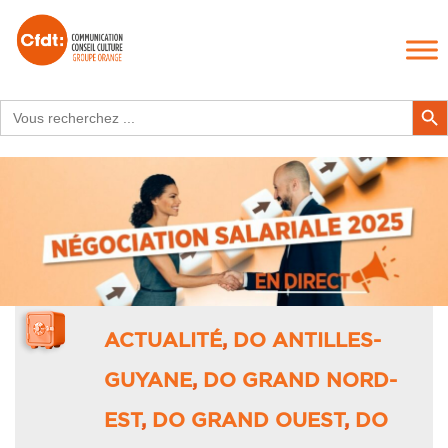
Search
Search Butt
for:
ACTUALITÉ
,
DO ANTILLES-
GUYANE
,
DO GRAND NORD-
EST
,
DO GRAND OUEST
,
DO