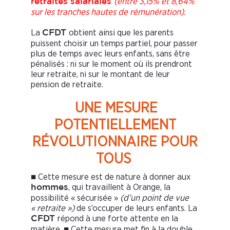
(entre 3,15% et 8,64%
retraites salariales
sur les tranches hautes de rémunération)
.
La
obtient ainsi que les parents
CFDT
puissent choisir un temps partiel, pour passer
plus de temps avec leurs enfants, sans être
pénalisés : ni sur le moment où ils prendront
leur retraite, ni sur le montant de leur
pension de retraite.
UNE MESURE
POTENTIELLEMENT
RÉVOLUTIONNAIRE POUR
TOUS
■ Cette mesure est de nature à donner aux
, qui travaillent à Orange, la
hommes
possibilité « sécurisée »
(d’un point de vue
« retraite »)
de s’occuper de leurs enfants. La
répond à une forte attente en la
CFDT
matière. ■ Cette mesure met fin à la double