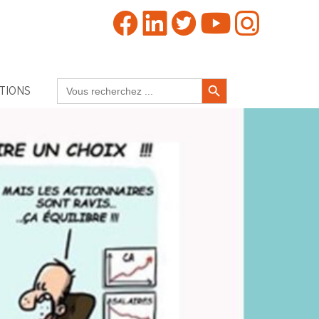
Search Button
Search
TIONS
for: