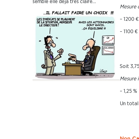
semble elle déjà très claire…
Mesure c
– 1200 €
– 1100 €
Soit 3,
Mesure i
– 1,25 %
Un tota
Non Ca