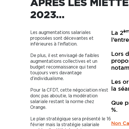
APRÈS LES MIETTE
2023…
è
Les augmentations salariales
La 2
proposées sont décevantes et
l’entr
inférieures à l’inflation.
Lors d
De plus, il est envisagé de faibles
propos
augmentations collectives et un
budget reconnaissance qui tend
notamm
toujours vers davantage
d’individualisme.
Les or
la séa
Pour la CFDT, cette négociation n’est
donc pas aboutie, la modération
salariale restant la norme chez
Que pr
Orange.
%.
Le plan stratégique sera présenté le 16
Non Cad
février mais la stratégie salariale