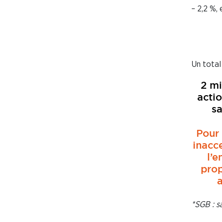
– 2,2 %,
Un tota
2 mi
actio
sa
Pour 
inacc
l’e
prop
a
*SGB : s