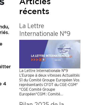
S
Articles
récents
La Lettre
ndu,
iés.
Internationale N°9
e
itter
La Lettre Internationale N°9
L’Europe à deux vitesses Actualités
S1 du Comité Groupe Européen Vos
e 4
représentants CFDT du CGE-CGM*
*CGE Comité Groupe
Européen*CGM : Comité…
Bilan 2025 de la