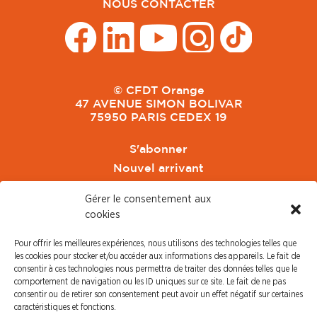
NOUS CONTACTER
© CFDT Orange
47 AVENUE SIMON BOLIVAR
75950 PARIS CEDEX 19
S'abonner
Nouvel arrivant
Pacte de Pouvoir de Vivre
Gérer le consentement aux
Toute l'actu CFDT Orange
cookies
CFDT
Pour offrir les meilleures expériences, nous utilisons des technologies telles que
CFDT Cadres
les cookies pour stocker et/ou accéder aux informations des appareils. Le fait de
CFDT Retraités
consentir à ces technologies nous permettra de traiter des données telles que le
comportement de navigation ou les ID uniques sur ce site. Le fait de ne pas
L'UFFA
consentir ou de retirer son consentement peut avoir un effet négatif sur certaines
CFDT F3C
caractéristiques et fonctions.