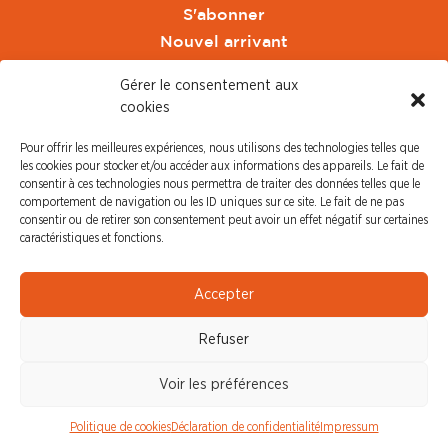
S'abonner
Nouvel arrivant
Pacte de Pouvoir de Vivre
Gérer le consentement aux
Toute l'actu CFDT Orange
cookies
CFDT
Pour offrir les meilleures expériences, nous utilisons des technologies telles que
CFDT Cadres
les cookies pour stocker et/ou accéder aux informations des appareils. Le fait de
CFDT Retraités
consentir à ces technologies nous permettra de traiter des données telles que le
comportement de navigation ou les ID uniques sur ce site. Le fait de ne pas
L'UFFA
consentir ou de retirer son consentement peut avoir un effet négatif sur certaines
CFDT F3C
caractéristiques et fonctions.
PRESSE
Accepter
Communiqué de Presse
Refuser
Revue de Presse
Nous contacter
Voir les préférences
© CFDT Orange |
Mentions Légales
|
Protection des
Politique de cookies
Déclaration de confidentialité
Impressum
données personnelles