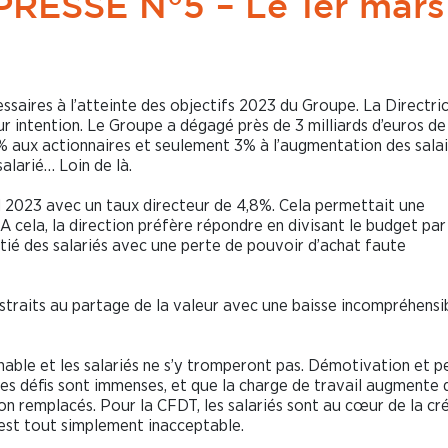
ESSE N°5 – Le 1er mars
essaires à l’atteinte des objectifs 2023 du Groupe. La Directri
eur intention. Le Groupe a dégagé près de 3 milliards d’euros de
5% aux actionnaires et seulement 3% à l’augmentation des sala
alarié… Loin de là.
 2023 avec un taux directeur de 4,8%. Cela permettait une
A cela, la direction préfère répondre en divisant le budget par
itié des salariés avec une perte de pouvoir d’achat faute
oustraits au partage de la valeur avec une baisse incompréhensi
nable et les salariés ne s’y tromperont pas. Démotivation et p
s défis sont immenses, et que la charge de travail augmente 
n remplacés. Pour la CFDT, les salariés sont au cœur de la cr
est tout simplement inacceptable.