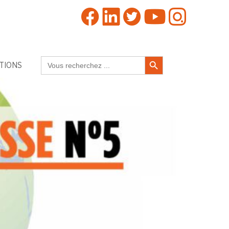
Search Button
Search
TIONS
for: