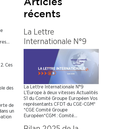
Articles
récents
ce
La Lettre
Internationale N°9
ires…
 2. Ces
La Lettre Internationale N°9
ble des
L’Europe à deux vitesses Actualités
S1 du Comité Groupe Européen Vos
représentants CFDT du CGE-CGM*
erte de
*CGE Comité Groupe
dans un
Européen*CGM : Comité…
éation
Bilan 2025 de la