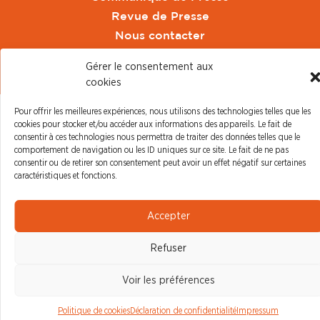
Revue de Presse
Nous contacter
Gérer le consentement aux
© CFDT Orange |
Mentions Légales
|
Protection des
cookies
données personnelles
Pour offrir les meilleures expériences, nous utilisons des technologies telles que les
cookies pour stocker et/ou accéder aux informations des appareils. Le fait de
consentir à ces technologies nous permettra de traiter des données telles que le
comportement de navigation ou les ID uniques sur ce site. Le fait de ne pas
consentir ou de retirer son consentement peut avoir un effet négatif sur certaines
caractéristiques et fonctions.
Accepter
Refuser
Voir les préférences
Politique de cookies
Déclaration de confidentialité
Impressum