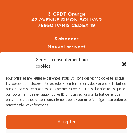
© CFDT Orange
47 AVENUE SIMON BOLIVAR
75950 PARIS CEDEX 19
S'abonner
Nouvel arrivant
Pacte de Pouvoir de Vivre
Gérer le consentement aux
Toute l'actu CFDT Orange
cookies
CFDT
Pour offrir les meilleures expériences, nous utilisons des technologies telles que
CFDT Cadres
les cookies pour stocker et/ou accéder aux informations des appareils. Le fait de
CFDT Retraités
consentir à ces technologies nous permettra de traiter des données telles que le
comportement de navigation ou les ID uniques sur ce site. Le fait de ne pas
L'UFFA
consentir ou de retirer son consentement peut avoir un effet négatif sur certaines
CFDT F3C
caractéristiques et fonctions.
PRESSE
Accepter
Communiqué de Presse