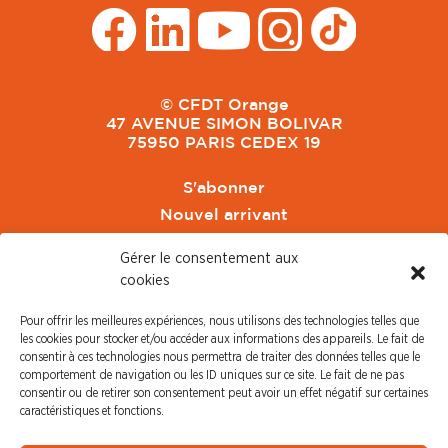
© CFDT Orange
47 AVENUE SIMON BOLIVAR
75950 PARIS CEDEX 19
S'abonner
Nouvel arrivant
Pacte de Pouvoir de Vivre
Gérer le consentement aux
Toute l'actu CFDT Orange
cookies
CFDT
Pour offrir les meilleures expériences, nous utilisons des technologies telles que
CFDT Cadres
les cookies pour stocker et/ou accéder aux informations des appareils. Le fait de
CFDT Retraités
consentir à ces technologies nous permettra de traiter des données telles que le
comportement de navigation ou les ID uniques sur ce site. Le fait de ne pas
L'UFFA
consentir ou de retirer son consentement peut avoir un effet négatif sur certaines
CFDT F3C
caractéristiques et fonctions.
PRESSE