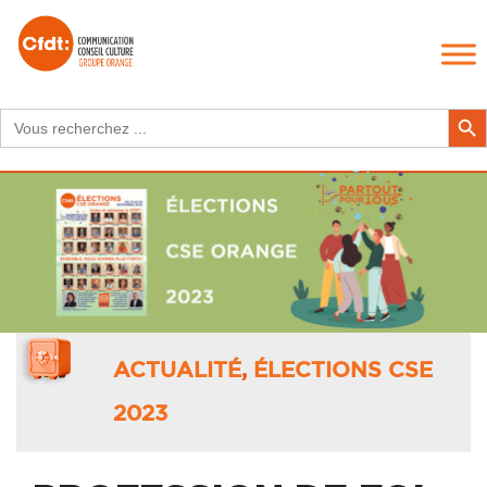
Search
Search Butt
for:
ACTUALITÉ
,
ÉLECTIONS CSE
2023