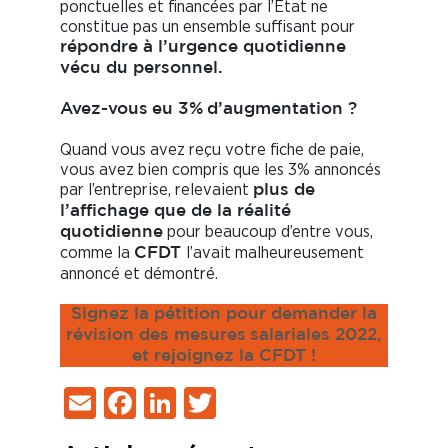
ponctuelles et financées par l’Etat ne
constitue pas un ensemble suffisant pour
répondre à l’urgence quotidienne
vécu du personnel.
Avez-vous
eu 3%
d’augmentation ?
Quand vous avez reçu votre fiche de paie,
vous avez bien compris que les 3% annoncés
par l’entreprise, relevaient
plus de
l’affichage que de la réalité
pour beaucoup d’entre vous,
quotidienne
comme la
l’avait malheureusement
CFDT
annoncé et démontré.
Signez la pétition pour demander la
révision des mesures
salariales 2022,
et rejoignez la CFDT !
Email
Facebook
LinkedIn
Twitter