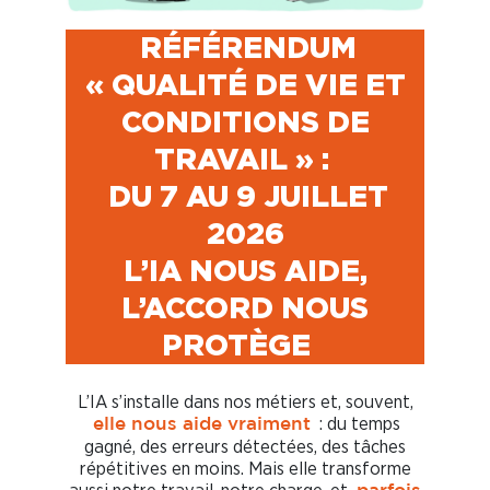
RÉFÉRENDUM
« QUALITÉ DE VIE ET
CONDITIONS DE
TRAVAIL » :
DU 7 AU 9 JUILLET
2026
L’IA NOUS AIDE,
L’ACCORD NOUS
PROTÈGE
L’IA s’installe dans nos métiers et, souvent,
: du temps
elle nous aide vraiment
gagné, des erreurs détectées, des tâches
répétitives en moins. Mais elle transforme