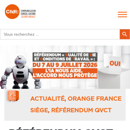
Search
Search Butt
for:
ACTUALITÉ
,
ORANGE FRANCE
SIÈGE
,
RÉFÉRENDUM QVCT