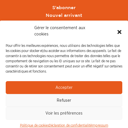
S'abonner
Nouvel arrivant
Pacte de Pouvoir de Vivre
Gérer le consentement aux
Toute l'actu CFDT Orange
cookies
CFDT
Pour offrir les meilleures expériences, nous utilisons des technologies telles que
CFDT Cadres
les cookies pour stocker et/ou accéder aux informations des appareils. Le fait de
CFDT Retraités
consentir à ces technologies nous permettra de traiter des données telles que le
comportement de navigation ou les ID uniques sur ce site. Le fait de ne pas
L'UFFA
consentir ou de retirer son consentement peut avoir un effet négatif sur certaines
CFDT F3C
caractéristiques et fonctions.
PRESSE
Accepter
Communiqué de Presse
Refuser
Revue de Presse
Nous contacter
Voir les préférences
© CFDT Orange |
Mentions Légales
|
Protection des
Politique de cookies
Déclaration de confidentialité
Impressum