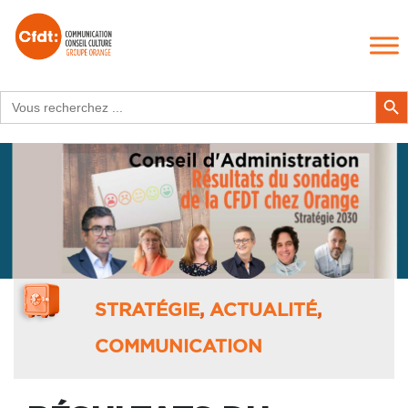
Search
Search Butt
for:
STRATÉGIE
,
ACTUALITÉ
,
COMMUNICATION