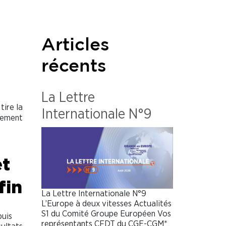
Articles
récents
La Lettre
tire la
T
Internationale N°9
usement
et
fin
La Lettre Internationale N°9
L’Europe à deux vitesses Actualités
S1 du Comité Groupe Européen Vos
puis
représentants CFDT du CGE-CGM*