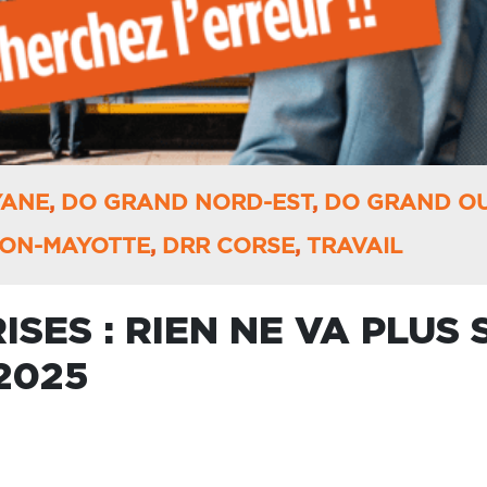
YANE
,
DO GRAND NORD-EST
,
DO GRAND O
ION-MAYOTTE
,
DRR CORSE
,
TRAVAIL
ISES : RIEN NE VA PLUS
2025