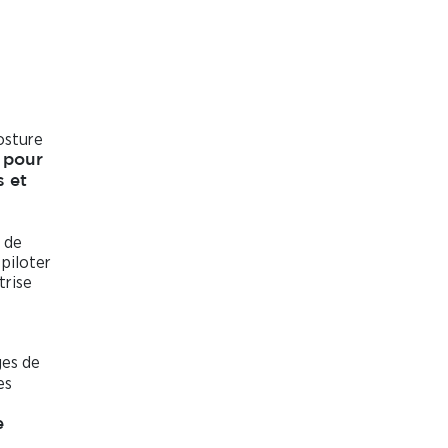
osture
 pour
s et
 de
 piloter
trise
ges de
es
e