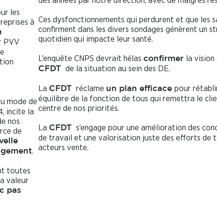
des années par notre direction, avec de maigres rés
ur les
Ces dysfonctionnements qui perdurent et que les s
reprises à
confirment dans les divers sondages génèrent un st
n
quotidien qui impacte leur santé.
er PVV
de
L’enquête CNPS devrait hélas
la vision
confirmer
tion
de la situation au sein des DE.
CFDT
La
réclame
pour rétabli
CFDT
un plan efficace
équilibre de la fonction de tous qui remettra le cli
au mode de
centre de nos priorités.
, incite la
de nos
La
s’engage pour une amélioration des cond
CFDT
orce de
de travail et une valorisation juste des efforts de t
velle
acteurs vente.
.
gagement
nt toutes
a valeur
c pas