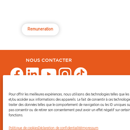
Remuneration
NOUS CONTACTER
Pour offrir les meilleures expériences, nous utilisons des technologies telles que les
© CFDT Orange
et/ou accéder aux informations des appareils. Le fait de consentir à ces technolog
47 AVENUE SIMON BOLIVAR
traiter des données telles que le comportement de navigation ou les ID uniques sur 
75950 PARIS CEDEX 19
pas consentir ou de retirer son consentement peut avoir un effet négatif sur certain
fonctions.
Politique de cookies
Déclaration de confidentialité
Impressum