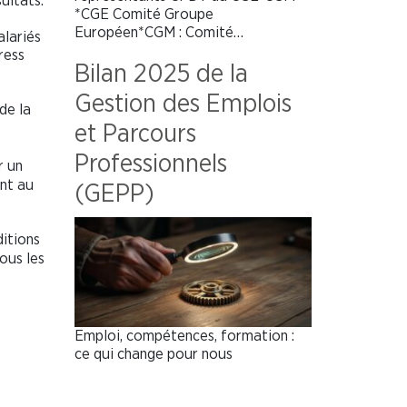
ultats.
*CGE Comité Groupe
Européen*CGM : Comité…
alariés
ress
Bilan 2025 de la
Gestion des Emplois
 de la
et Parcours
Professionnels
r un
ent au
(GEPP)
itions
ous les
Emploi, compétences, formation :
ce qui change pour nous