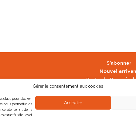
S'abonner
Nouvel arrivan
Pacte de Pouvoir d
Gérer le consentement aux cookies
Toute l'actu CFDT 
CFDT
 cookies pour stocker
Accepter
CFDT Cadres
ies nous permettra de
ce site. Le fait de ne
CFDT Retraité
es caractéristiques et
L'UFFA
CFDT F3C