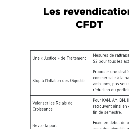
Les revendicatio
CFDT
Mesures de rattrap
Une « Justice » de Traitement
S2 pour
tous
les ac
Proposer une straté
commerciale à la h
Stop à l’Inflation des Objectifs !
ambitions,
pas seul
réduction du portfoli
Pour KAM, AM, BM.
I
Valoriser les Relais de
retrouvent ainsi en 
Croissance
fin de semestre.
Fixée en début de 
Revoir la part
avec
des objectifs q