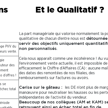
ns
Et le Qualitatif ?
La part managériale qui valorise normalement la p
qualitative de chacun d’entre nous est
détournée
servir des objectifs uniquement quantitatif
age PVV du
.
non personnalisés
teurs vente.
Cela nous apparaît comme une incohérence ! Au vu
gie
l’environnement vente actuelle, il est impossible de
auteur des
efficacement le Chiffre d’Affaires (CA) : aucune maî
ement
des dates des remontées de nos filiales, des
o d’offres !
remboursements sur factures ou avoirs.
ls
se
les DE n’ont plus de mar
Cerise sur le gâteau :
échec total
manœuvre pour neutraliser les hausses ou les pert
indépendantes de l’activité du vendeur.
Beaucoup de nos collègues (AM et KAM) s
période
retrouvent ainsi en échec total en fin de
ualitatifs