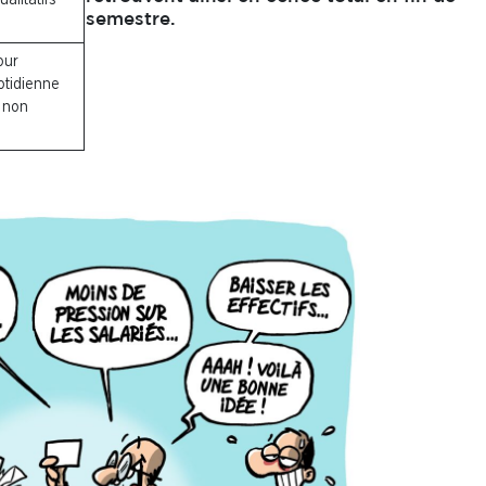
semestre.
our
uotidienne
s non