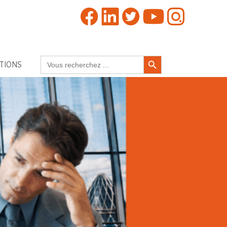
Search Button
Search
TIONS
for: