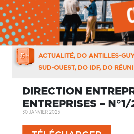
ACTUALITÉ
,
DO ANTILLES-GU
SUD-OUEST
,
DO IDF
,
DO RÉUN
DIRECTION ENTREPR
ENTREPRISES – N°1/
30 JANVIER 2025